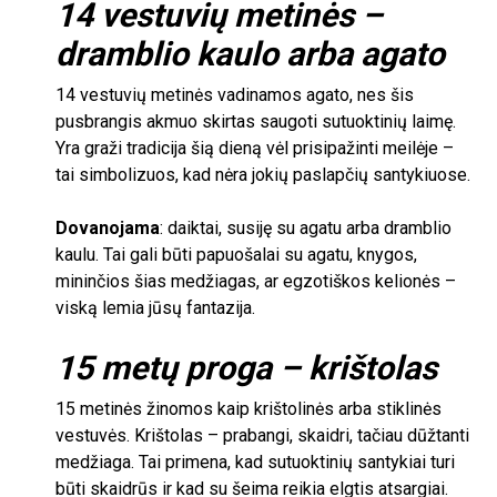
14
vestuvių metinės –
dramblio kaulo arba agato
14
vestuvių metinės vadinamos agato, nes šis
pusbrangis akmuo skirtas saugoti sutuoktinių laimę.
Yra graži tradicija šią dieną vėl prisipažinti meilėje –
tai simbolizuos, kad nėra jokių paslapčių santykiuose.
Dovanojama
: daiktai, susiję su agatu arba dramblio
kaulu. Tai gali būti papuošalai su agatu, knygos,
mininčios šias medžiagas, ar egzotiškos kelionės –
viską lemia jūsų fantazija.
15
metų proga – krištolas
15
metinės žinomos kaip krištolinės arba stiklinės
vestuvės. Krištolas – prabangi, skaidri, tačiau dūžtanti
medžiaga. Tai primena, kad sutuoktinių santykiai turi
būti skaidrūs ir kad su šeima reikia elgtis atsargiai.