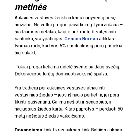
metinės
Auksinės vestuvės ženklina kartu nugyventą pusę
amžiaus. Ne veltui progos pavadinimą žymi auksas –
šis taurusis metalas, kaip ir tiek metų besitęsianti
santuoka, yra ypatingas.
Census Bureau
atliktas
tyrimas rodo, kad vos
6%
susituokusių porų pasiekia
šią sukaktį.
Tokiai progai keliama didelė šventė su daug svečių.
Dekoracijose turėtų dominuoti auksinė spalva.
Yra tradicija per auksines vestuves atnaujinti
vestuvinius žiedus – juos iš naujo perlieti ir, jei pora
tikinti, pašventinti. Galima nešioti ir senuosius, ir
naujuosius žiedus kartu. Kitas paprotys – perduoti
50
metų nešiotus žiedus vaikaičiams.
Dovanojama
: tiek tikras auksas, tiek Baltijos auksas