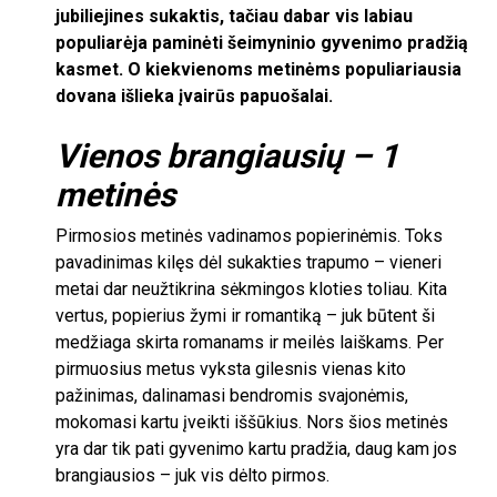
jubiliejines sukaktis, tačiau dabar vis labiau
populiarėja paminėti šeimyninio gyvenimo pradžią
kasmet. O kiekvienoms metinėms populiariausia
dovana išlieka įvairūs papuošalai.
Vienos brangiausių –
1
metinės
Pirmosios metinės vadinamos popierinėmis. Toks
pavadinimas kilęs dėl sukakties trapumo – vieneri
metai dar neužtikrina sėkmingos kloties toliau. Kita
vertus, popierius žymi ir romantiką – juk būtent ši
medžiaga skirta romanams ir meilės laiškams. Per
pirmuosius metus vyksta gilesnis vienas kito
pažinimas, dalinamasi bendromis svajonėmis,
mokomasi kartu įveikti iššūkius. Nors šios metinės
yra dar tik pati gyvenimo kartu pradžia, daug kam jos
brangiausios – juk vis dėlto pirmos.