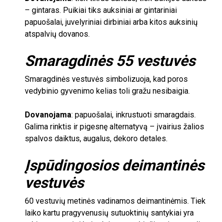
– gintaras. Puikiai tiks auksiniai ar gintariniai
papuošalai, juvelyriniai dirbiniai arba kitos auksinių
atspalvių dovanos.
Smaragdinės
55
vestuvės
Smaragdinės vestuvės simbolizuoja, kad poros
vedybinio gyvenimo kelias toli gražu nesibaigia.
Dovanojama
: papuošalai, inkrustuoti smaragdais.
Galima rinktis ir pigesnę alternatyvą – įvairius žalios
spalvos daiktus, augalus, dekoro detales.
Įspūdingosios deimantinės
vestuvės
60
vestuvių metinės vadinamos deimantinėmis. Tiek
laiko kartu pragyvenusių sutuoktinių santykiai yra