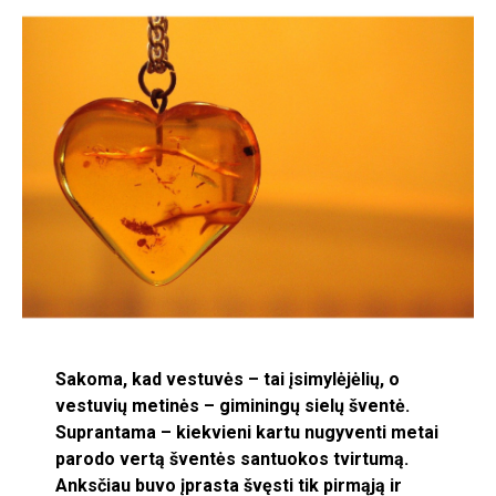
Sakoma, kad vestuvės – tai įsimylėjėlių, o
vestuvių metinės – giminingų sielų šventė.
Suprantama – kiekvieni kartu nugyventi metai
parodo vertą šventės santuokos tvirtumą.
Anksčiau buvo įprasta švęsti tik pirmąją ir