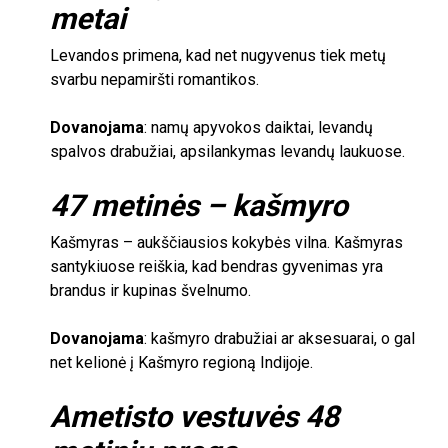
metai
Levandos primena, kad net nugyvenus tiek metų
svarbu nepamiršti romantikos.
Dovanojama
: namų apyvokos daiktai, levandų
spalvos drabužiai, apsilankymas levandų laukuose.
47
metinės – kašmyro
Kašmyras – aukščiausios kokybės vilna. Kašmyras
santykiuose reiškia, kad bendras gyvenimas yra
brandus ir kupinas švelnumo.
Dovanojama
: kašmyro drabužiai ar aksesuarai, o gal
net kelionė į Kašmyro regioną Indijoje.
Ametisto vestuvės
48