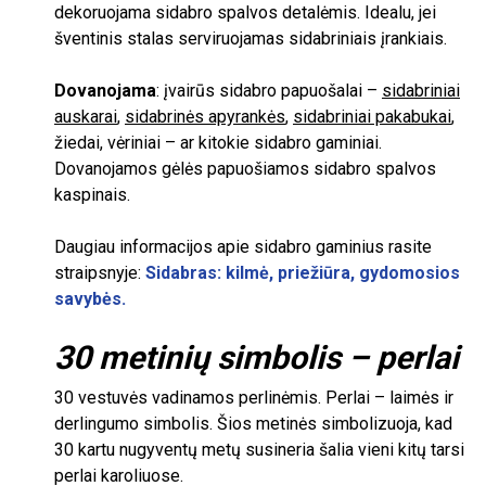
dekoruojama sidabro spalvos detalėmis. Idealu, jei
šventinis stalas serviruojamas sidabriniais įrankiais.
Dovanojama
: įvairūs sidabro papuošalai –
sidabriniai
auskarai
,
sidabrinės apyrankės
,
sidabriniai pakabukai
,
žiedai, vėriniai – ar kitokie sidabro gaminiai.
Dovanojamos gėlės papuošiamos sidabro spalvos
kaspinais.
Daugiau informacijos apie sidabro gaminius rasite
straipsnyje:
Sidabras: kilmė, priežiūra, gydomosios
savybės.
30
metinių simbolis – perlai
30
vestuvės vadinamos perlinėmis. Perlai – laimės ir
derlingumo simbolis. Šios metinės simbolizuoja, kad
30
kartu nugyventų metų susineria šalia vieni kitų tarsi
perlai karoliuose.