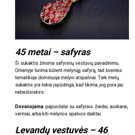
45
metai – safyras
Ši sukaktis žinoma safyrinių vestuvių pavadinimu.
Omenyje turima būtent mėlynąjį safyrą, tad šventės
tematikoje dominuoja mėlyni atspalviai. Tiek metų
sukaktis yra tokia įspūdinga, kad tikima, jog pora jau
nebeišsiskirs.
Dovanojama
: papuošalai su safyrais: žiedai, auskarai,
vėriniai, arba kiti mėlynos spalvos daiktai.
Levandų vestuvės –
46