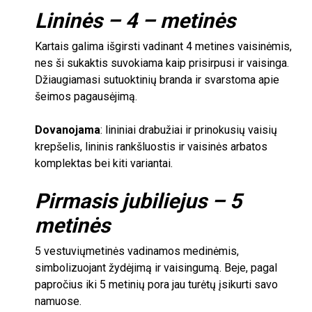
Lininės –
4 –
metinės
Kartais galima išgirsti vadinant
4
metines vaisinėmis,
nes ši sukaktis suvokiama kaip prisirpusi ir vaisinga.
Džiaugiamasi sutuoktinių branda ir svarstoma apie
šeimos pagausėjimą.
Dovanojama
: lininiai drabužiai ir prinokusių vaisių
krepšelis, lininis rankšluostis ir vaisinės arbatos
komplektas bei kiti variantai.
Pirmasis jubiliejus –
5
metinės
5
vestuvių
metinės vadinamos medinėmis,
simbolizuojant žydėjimą ir vaisingumą. Beje, pagal
papročius iki
5
metinių pora jau turėtų įsikurti savo
namuose.