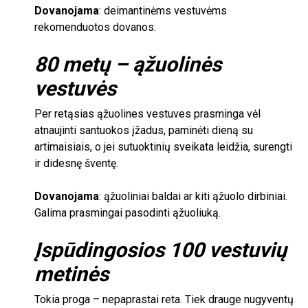
Dovanojama
: deimantinėms vestuvėms
rekomenduotos dovanos.
80
metų – ąžuolinės
vestuvės
Per retąsias ąžuolines vestuves prasminga vėl
atnaujinti santuokos įžadus, paminėti dieną su
artimaisiais, o jei sutuoktinių sveikata leidžia, surengti
ir didesnę šventę.
Dovanojama
: ąžuoliniai baldai ar kiti ąžuolo dirbiniai.
Galima prasmingai pasodinti ąžuoliuką.
Įspūdingosios
100
vestuvių
metinės
Tokia proga – nepaprastai reta. Tiek drauge nugyventų