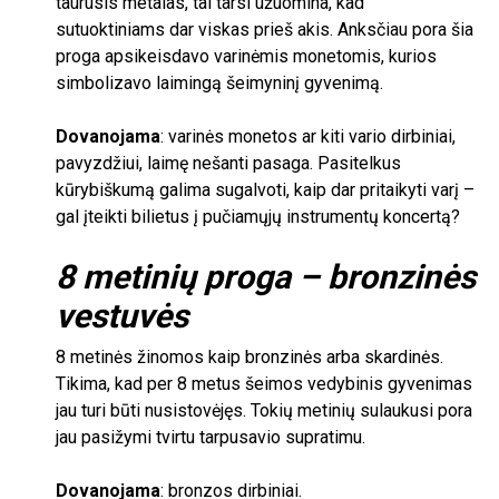
taurusis metalas, tai tarsi užuomina, kad
sutuoktiniams dar viskas prieš akis. Anksčiau pora šia
proga apsikeisdavo varinėmis monetomis, kurios
simbolizavo laimingą šeimyninį gyvenimą.
Dovanojama
: varinės monetos ar kiti vario dirbiniai,
pavyzdžiui, laimę nešanti pasaga. Pasitelkus
kūrybiškumą galima sugalvoti, kaip dar pritaikyti varį –
gal įteikti bilietus į pučiamųjų instrumentų koncertą?
8
metinių proga – bronzinės
vestuvės
8
metinės žinomos kaip bronzinės arba skardinės.
Tikima, kad per
8
metus šeimos vedybinis gyvenimas
jau turi būti nusistovėjęs. Tokių metinių sulaukusi pora
jau pasižymi tvirtu tarpusavio supratimu.
Dovanojama
: bronzos dirbiniai.