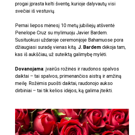
progai įprasta kelti šventę, kurioje dalyvautų visi
svečiai iš vestuvių.
Pernai liepos mėnesį
10
metų jubiliejų atšventė
Penelope Cruz su mylimuoju Javier Bardem.
Susituokusi uždaroje ceremonijoje Bahamuose pora
džiaugiasi suradę vienas kitą.
J. Bardem
dėkoja tam,
kas iš aukščiau, už suteiktą galimybę mylėti.
Dovanojama
: įvairūs rožinės ir raudonos spalvos
daiktai – tai spalvos, primenančios aistrą ir amžiną
meilę. Rožėmis puošti daiktai, raudonojo aukso
dirbiniai – tai tik kelios idėjos, ką galima įteikti.