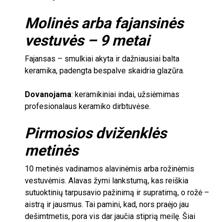
Molinės arba fajansinės
vestuvės –
9
metai
Fajansas – smulkiai akyta ir dažniausiai balta
keramika, padengta bespalve skaidria glazūra.
Dovanojama
:
keramikiniai indai, užsiėmimas
profesionalaus keramiko dirbtuvėse.
Pirmosios dviženklės
metinės
10
metinės vadinamos alavinėmis arba rožinėmis
vestuvėmis. Alavas žymi lankstumą, kas reiškia
sutuoktinių tarpusavio pažinimą ir supratimą, o rožė –
aistrą ir jausmus. Tai pamini, kad, nors praėjo jau
dešimtmetis, pora vis dar jaučia stiprią meilę. Šiai