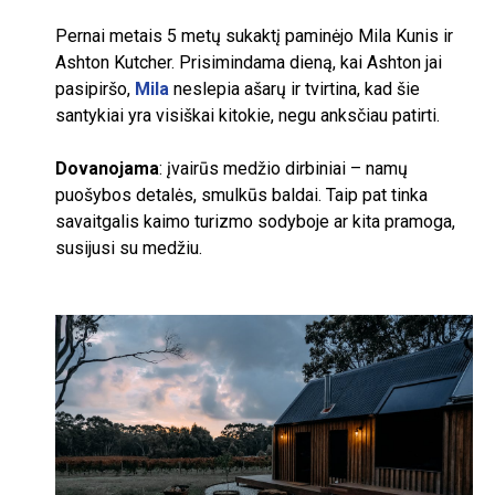
Pernai metais
5
metų sukaktį paminėjo Mila Kunis ir
Ashton Kutcher. Prisimindama dieną, kai Ashton jai
pasipiršo,
Mila
neslepia ašarų ir tvirtina, kad šie
santykiai yra visiškai kitokie, negu anksčiau patirti.
Dovanojama
: įvairūs medžio dirbiniai – namų
puošybos detalės, smulkūs baldai. Taip pat tinka
savaitgalis kaimo turizmo sodyboje ar kita pramoga,
susijusi su medžiu.