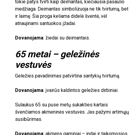
tokie patys tvirti kaip deimantas, kiečiausia pasaulio
medžiaga. Deimantas simbolizuoja ne tik tvirtumą, bet
ir laimę. Šia proga keliama didelė šventė, vėl
atnaujinami santuokos įžadai.
Dovanojama
: žiedai su deimantais.
65
metai – geležinės
vestuvės
Geležies pavadinimas patvirtina santykių tvirtumą.
Dovanojama
: įvairūs kaldintos geležies dirbiniai.
Sulaukus
65
su puse metų sukakties kartais
švenčiamos akmeninės vestuvės. Jas pažymi artimųjų
susibūrimas.
Dovanojama
: akmens gaminiai – indai ir taikomosios