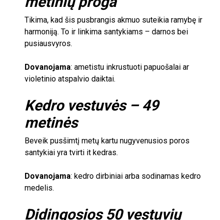
metinių proga
Tikima, kad šis pusbrangis akmuo suteikia ramybę ir
harmoniją. To ir linkima santykiams – darnos bei
pusiausvyros.
Dovanojama
: ametistu inkrustuoti papuošalai ar
violetinio atspalvio daiktai.
Kedro vestuvės –
49
metinės
Beveik pusšimtį metų kartu nugyvenusios poros
santykiai yra tvirti it kedras.
Dovanojama
: kedro dirbiniai arba sodinamas kedro
medelis.
Didingosios
50
vestuvių