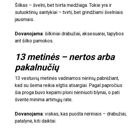
Šilkas – švelni, bet tvirta medžiaga. Tokie yra ir
sutuoktinių santykiai – tvirti, bet grindžiami švelniais
jausmais.
Dovanojama
:
šilkiniai drabužiai, aksesuarai, tapybos
ant šilko pamokos.
13
metinės – nertos arba
pakalnučių
13
vestuvių metinės vadinamos nėrinių pabrėžiant,
kad su šeima reikia elgtis atsargiai. Pagal papročius
šia proga buvo kepami ploni nėriniuoti blynai, o pati
šventė minima artimųjų rate.
Dovanojama
: viskas, kas puošta nėriniais – drabužiai,
patalynė, kiti daiktai.