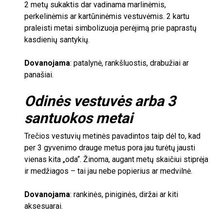
2
metų sukaktis dar vadinama marlinėmis,
perkelinėmis ar kartūninėmis vestuvėmis.
2
kartu
praleisti metai simbolizuoja perėjimą prie paprastų
kasdienių santykių.
Dovanojama
: patalynė, rankšluostis, drabužiai ar
panašiai.
Odinės vestuvės arba
3
santuokos metai
Trečios vestuvių metinės pavadintos taip dėl to, kad
per
3
gyvenimo drauge metus pora jau turėtų jausti
vienas kita „oda“. Žinoma, augant metų skaičiui stiprėja
ir medžiagos – tai jau nebe popierius ar medvilnė.
Dovanojama
: rankinės, piniginės, diržai ar kiti
aksesuarai.