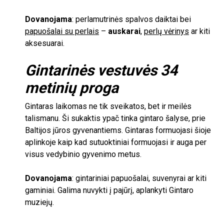
Dovanojama
: perlamutrinės spalvos daiktai bei
papuošalai su perlais
–
auskarai
,
perlų vėrinys
ar kiti
aksesuarai.
Gintarinės vestuvės 34
metinių proga
Gintaras laikomas ne tik sveikatos, bet ir meilės
talismanu. Ši sukaktis ypač tinka gintaro šalyse, prie
Baltijos jūros gyvenantiems. Gintaras formuojasi šioje
aplinkoje kaip kad sutuoktiniai formuojasi ir auga per
visus vedybinio gyvenimo metus.
Dovanojama
: gintariniai papuošalai, suvenyrai ar kiti
gaminiai. Galima nuvykti į pajūrį, aplankyti Gintaro
muziejų.