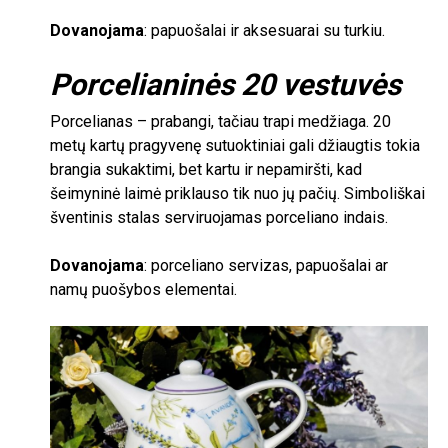
Dovanojama
: papuošalai ir aksesuarai su turkiu.
Porcelianinės
20
vestuvės
Porcelianas – prabangi, tačiau trapi medžiaga.
20
metų kartų pragyvenę sutuoktiniai gali džiaugtis tokia
brangia sukaktimi, bet kartu ir nepamiršti, kad
šeimyninė laimė priklauso tik nuo jų pačių. Simboliškai
šventinis stalas serviruojamas porceliano indais.
Dovanojama
: porceliano servizas, papuošalai ar
namų puošybos elementai.