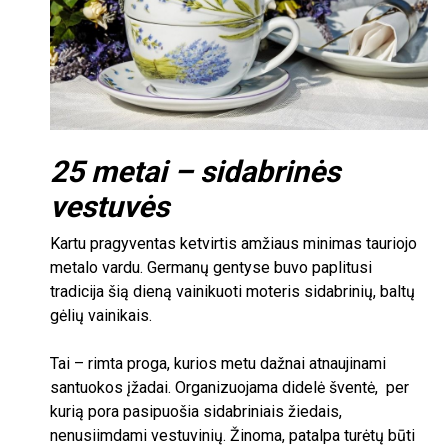
25
metai – sidabrinės
vestuvės
Kartu pragyventas ketvirtis amžiaus minimas tauriojo
metalo vardu. Germanų gentyse buvo paplitusi
tradicija šią dieną vainikuoti moteris sidabrinių, baltų
gėlių vainikais.
Tai – rimta proga, kurios metu dažnai atnaujinami
santuokos įžadai. Organizuojama didelė šventė, per
kurią pora pasipuošia sidabriniais žiedais,
nenusiimdami vestuvinių. Žinoma, patalpa turėtų būti