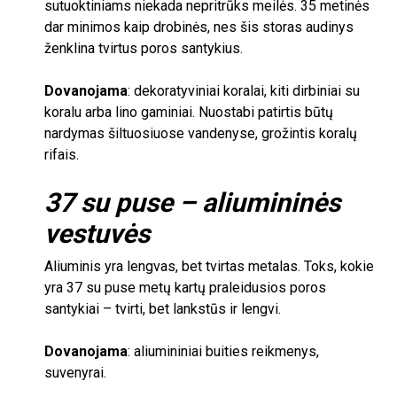
sutuoktiniams niekada nepritrūks meilės.
35
metinės
dar minimos kaip drobinės, nes šis storas audinys
ženklina tvirtus poros santykius.
Dovanojama
:
dekoratyviniai koralai, kiti dirbiniai su
koralu arba lino gaminiai. Nuostabi patirtis būtų
nardymas šiltuosiuose vandenyse, grožintis koralų
rifais.
37
su puse – aliumininės
vestuvės
Aliuminis yra lengvas, bet tvirtas metalas. Toks, kokie
yra
37
su puse metų kartų praleidusios poros
santykiai – tvirti, bet lankstūs ir lengvi.
Dovanojama
: aliumininiai buities reikmenys,
suvenyrai.