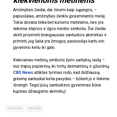
kiekvienoms metinėms
Amžinybės žiedai, dar žinomi kaip sąjungos, –
papuošalas, amžinybės ženklu įprasminantis meilę.
Tokia dovana tinka bet kurioms metinėms, nes yra
laikoma stiprios ir ilgos meilės simboliu. Šie žiedai
skirti prisiminti brangiausias santuokos akimirkas ir
priminti, jog šalia yra žmogus, pasiruošęs kartu eiti
gyvenimo keliu iki galo.
Kiekvienas metinių simbolis žymi santykių raidą –
nuo trapių popierinių iki tvirtų deimantinių ir ąžuolinių.
CBS News
atliktas tyrimas rodo, kad didžiausią
grėsmę santuokai kelia pavydas – būtent jo ir linkime
išvengti. Tegul jūsų santuokinis gyvenimas būna
kupinas džiaugsmo akimirkų
!
VESTUVĖS
METINĖS