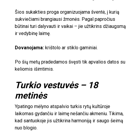
Šios sukakties proga organizuojama šventė, į kurią
sukviečiami brangiausi žmonės. Pagal papročius
būtinai turi dalyvauti ir vaikai – jie užtikrins džiaugsmą
ir vedybinę laimę.
Dovanojama:
krištolo ar stiklo gaminiai.
Po šių metų pradedamos švęsti tik apvalios datos su
keliomis išimtimis.
Turkio vestuvės –
18
metinės
Ypatingo mėlyno atspalvio turkis rytų kultūroje
laikomas gydančiu ir laimę nešančiu akmeniu. Tikima,
kad santuokoje jis užtikrina harmoniją ir saugo šeimą
nuo blogio.