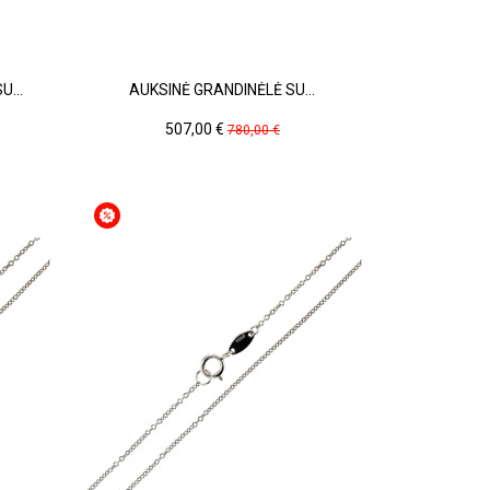
...
AUKSINĖ GRANDINĖLĖ SU...
Kaina
Pradinė
507,00 €
780,00 €
kaina