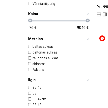
Vėriniai iš perlų
Yra 998
Kaina
76
€
9046
€
Metalas
baltas auksas
geltonas auksas
raudonas auksas
sidabras
žalvaris
Ilgis
35-45
38
38-42cm
38-43