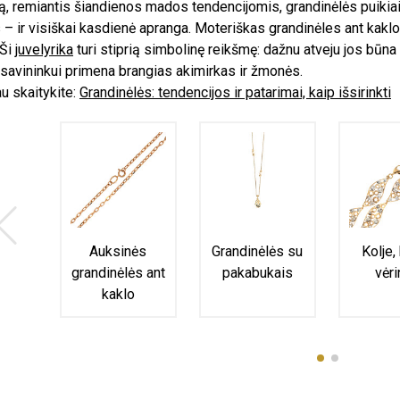
ą, remiantis šiandienos mados tendencijomis, grandinėlės puikiai a
s – ir visiškai kasdienė apranga. Moteriškas grandinėles ant kaklo 
 Ši
juvelyrika
turi stiprią simbolinę reikšmę: dažnu atveju jos būn
 savininkui primena brangias akimirkas ir žmonės.
u skaitykite:
Grandinėlės: tendencijos ir patarimai, kaip išsirinkti
Auksinės
Grandinėlės su
Kolje,
grandinėlės ant
pakabukais
vėri
kaklo