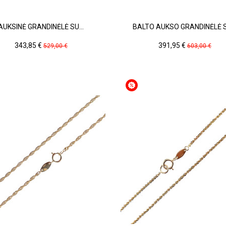
AUKSINĖ GRANDINĖLĖ SU...
BALTO AUKSO GRANDINĖLĖ SU
Kaina
Pradinė
Kaina
Pradinė
343,85 €
391,95 €
529,00 €
603,00 €
kaina
kaina