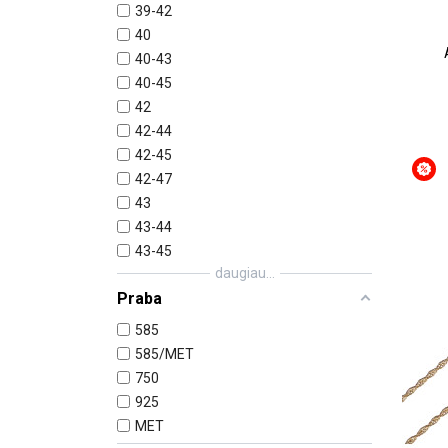
39-42
40
40-43
40-45
42
42-44
42-45
42-47
43
43-44
43-45
daugiau...
Praba
585
585/MET
750
925
MET