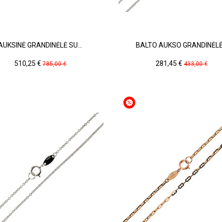
AUKSINĖ GRANDINĖLĖ SU...
BALTO AUKSO GRANDINĖLĖ.
Kaina
Pradinė
Kaina
Pradinė
510,25 €
281,45 €
785,00 €
433,00 €
kaina
kaina