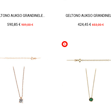
LTONO AUKSO GRANDINĖLĖ...
GELTONO AUKSO GRANDINĖLĖ
Kaina
Pradinė
Kaina
Pradinė
590,85 €
424,45 €
909,00 €
653,00 €
kaina
kaina