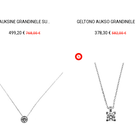
AUKSINĖ GRANDINĖLĖ SU...
GELTONO AUKSO GRANDINĖLĖ 
Kaina
Pradinė
Kaina
Pradinė
499,20 €
378,30 €
768,00 €
582,00 €
kaina
kaina