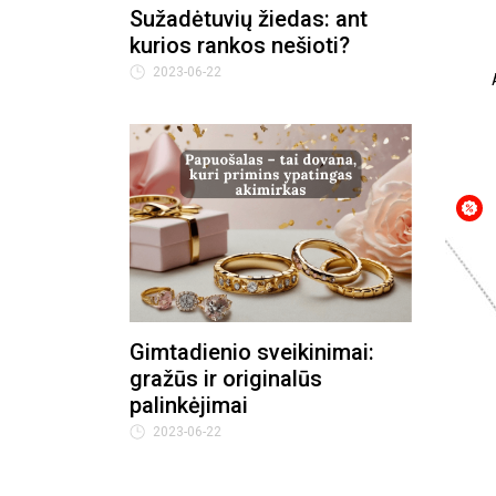
Sužadėtuvių žiedas: ant
kurios rankos nešioti?
2023-06-22
Gimtadienio sveikinimai:
gražūs ir originalūs
palinkėjimai
2023-06-22