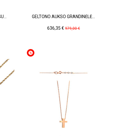
...
GELTONO AUKSO GRANDINĖLĖ...
Kaina
Pradinė
636,35 €
979,00 €
kaina