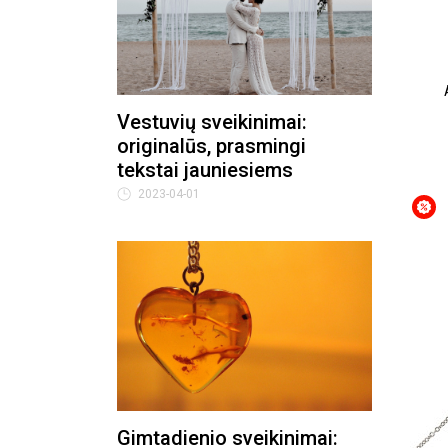
Vestuvių sveikinimai:
originalūs, prasmingi
tekstai jauniesiems
2023-04-01
Gimtadienio sveikinimai: