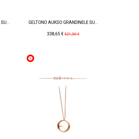
SU...
GELTONO AUKSO GRANDINĖLĖ SU...
Kaina
Pradinė
338,65 €
521,00 €
kaina