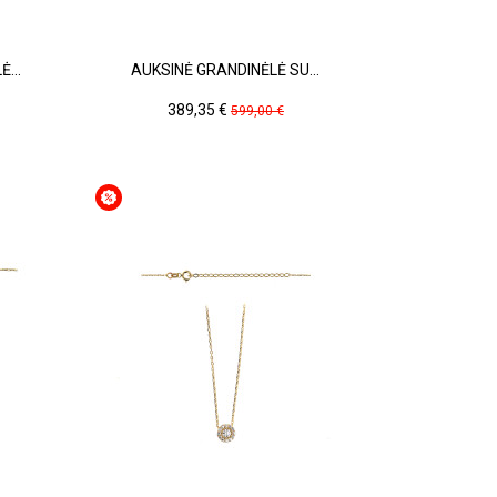
...
AUKSINĖ GRANDINĖLĖ SU...
Kaina
Pradinė
389,35 €
599,00 €
kaina