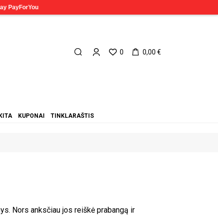
0
0,00 €
KITA
KUPONAI
TINKLARAŠTIS
binys. Nors anksčiau jos reiškė prabangą ir