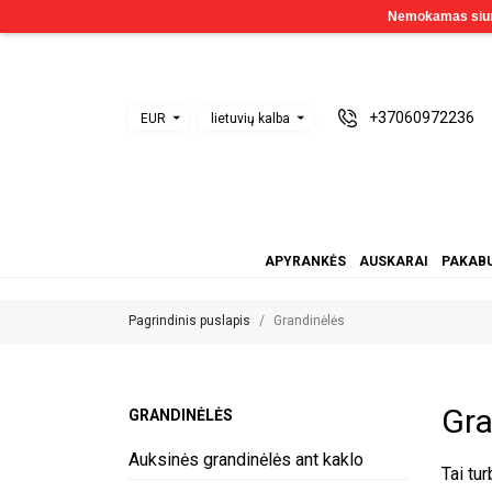
+37060972236
EUR
lietuvių kalba
APYRANKĖS
AUSKARAI
PAKABU
Pagrindinis puslapis
Grandinėlės
Gra
GRANDINĖLĖS
Auksinės grandinėlės ant kaklo
Tai tur