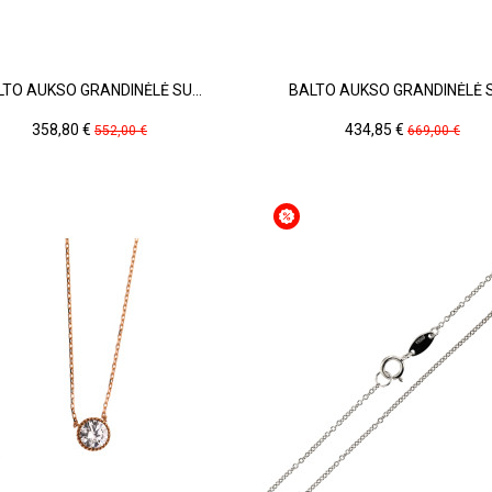
LTO AUKSO GRANDINĖLĖ SU...
BALTO AUKSO GRANDINĖLĖ SU
Kaina
Pradinė
Kaina
Pradinė
358,80 €
434,85 €
552,00 €
669,00 €
kaina
kaina