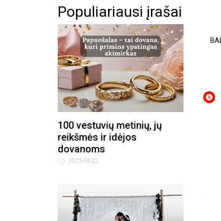
Populiariausi įrašai
BA
100 vestuvių metinių, jų
reikšmės ir idėjos
dovanoms
2023-06-22