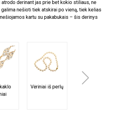
trodo derinant jas prie bet kokio stiliaus, ne
galima nešioti tiek atskirai po vieną, tiek kelias
a nešiojamos kartu su pakabukais – šis derinys
 kaklo
Vėriniai iš perlų
Kaučiuko
Si
niai
grandinėlės
gra