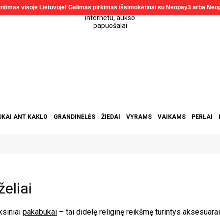
KAI ANT KAKLO
GRANDINĖLĖS
ŽIEDAI
VYRAMS
VAIKAMS
PERLAI
želiai
ksiniai
pakabukai
– tai didelę religinę reikšmę turintys aksesuara