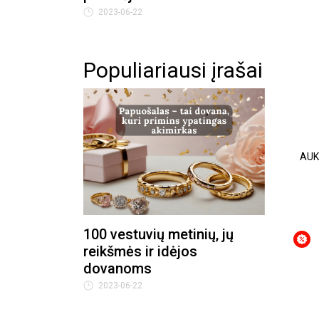
2023-06-22
Populiariausi įrašai
AUK
100 vestuvių metinių, jų
reikšmės ir idėjos
dovanoms
2023-06-22