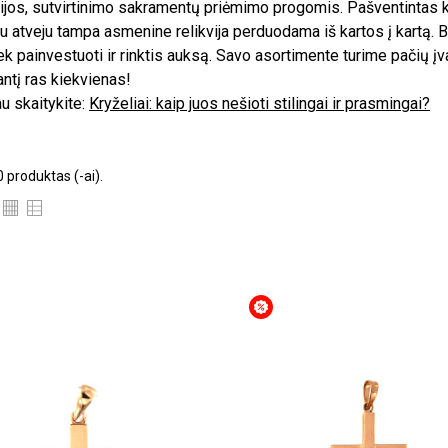
jos, sutvirtinimo sakramentų priėmimo progomis. Pašventintas kr
nu atveju tampa asmenine relikvija perduodama iš kartos į kartą.
iek painvestuoti ir rinktis auksą. Savo asortimente turime pačių įva
antį ras kiekvienas!
u skaitykite:
Kryželiai: kaip juos nešioti stilingai ir prasmingai?
 produktas (-ai).