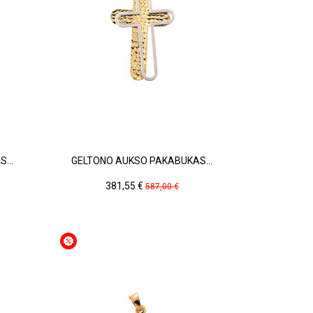
...
GELTONO AUKSO PAKABUKAS...
Kaina
Pradinė
381,55 €
587,00 €
kaina