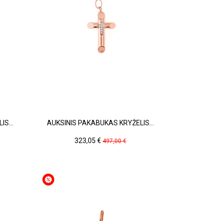
S...
AUKSINIS PAKABUKAS KRYŽELIS...
Kaina
Pradinė
323,05 €
497,00 €
kaina