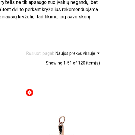
yželis ne tik apsaugo nuo įvairių negandų, bet
 Būtent dėl to perkant kryželius rekomenduojama
iriausių kryželių, tad tikime, jog savo skonį
Rūšiuoti pagal:
Naujos prekės viršuje
Showing 1-51 of 120 item(s)