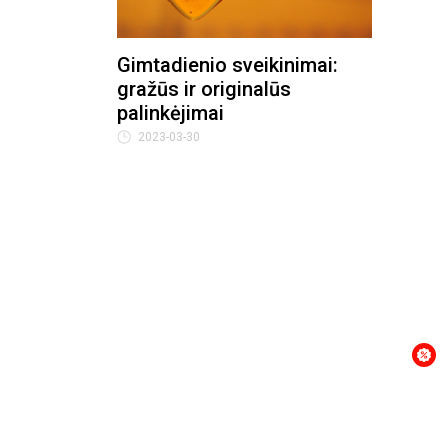
Gimtadienio sveikinimai:
gražūs ir originalūs
palinkėjimai
2023-03-30