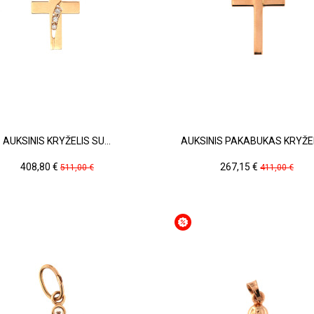
AUKSINIS KRYŽELIS SU...
AUKSINIS PAKABUKAS KRYŽELI
Kaina
Pradinė
Kaina
Pradinė
408,80 €
267,15 €
511,00 €
411,00 €
kaina
kaina