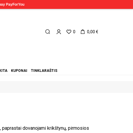
0
0,00 €
KITA
KUPONAI
TINKLARAŠTIS
i, paprastai dovanojami krikštynų, pirmosios