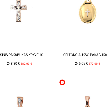
SINIS PAKABUKAS KRYŽELIS...
GELTONO AUKSO PAKABUKAS
Kaina
Pradinė
Kaina
Pradinė
248,30 €
245,05 €
382,00 €
377,00 €
kaina
kaina