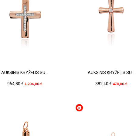
AUKSINIS KRYŽELIS SU...
AUKSINIS KRYŽELIS SU...
Kaina
Pradinė
Kaina
Pradinė
964,80 €
382,40 €
1 206,00 €
478,00 €
kaina
kaina