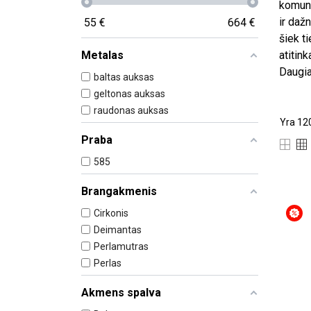
komuni
ir daž
55
€
664
€
šiek t
Metalas
atitink
Daugia
baltas auksas
geltonas auksas
raudonas auksas
Yra 120
Praba
585
Brangakmenis
Cirkonis
Deimantas
Perlamutras
Perlas
Akmens spalva