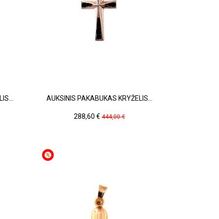
S...
AUKSINIS PAKABUKAS KRYŽELIS...
Kaina
Pradinė
288,60 €
444,00 €
kaina