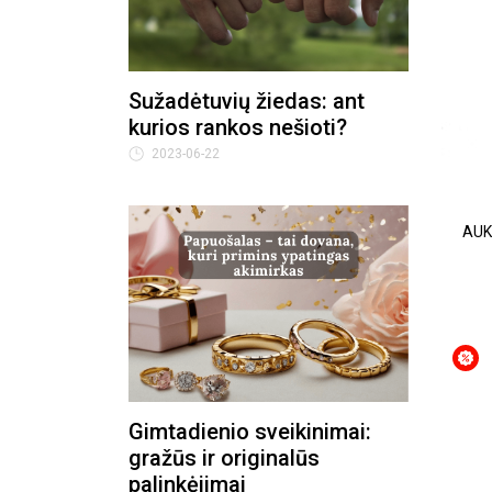
Sužadėtuvių žiedas: ant
kurios rankos nešioti?
2023-06-22
AUK
Gimtadienio sveikinimai:
gražūs ir originalūs
palinkėjimai