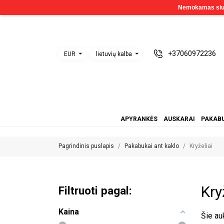
+37060972236
EUR
lietuvių kalba
APYRANKĖS
AUSKARAI
PAKABU
Pagrindinis puslapis
Pakabukai ant kaklo
Kryželiai
Kry
Filtruoti pagal:
Kaina
Šie au