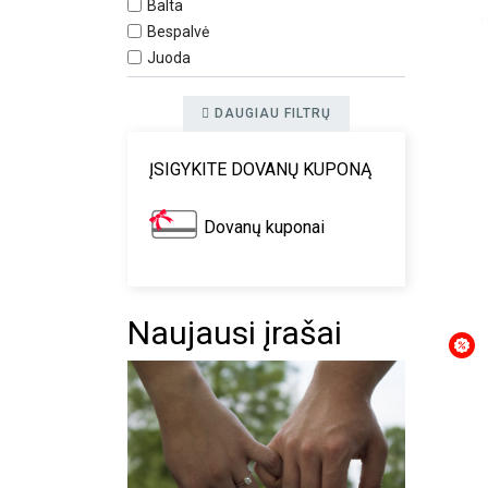
Balta
Bespalvė
Juoda
DAUGIAU FILTRŲ
ĮSIGYKITE DOVANŲ KUPONĄ
Dovanų kuponai
Naujausi įrašai