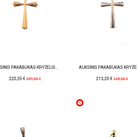
SINIS PAKABUKAS KRYŽELIS...
AUKSINIS PAKABUKAS KRYŽELI
Kaina
Pradinė
Kaina
Pradinė
220,35 €
213,20 €
339,00 €
328,00 €
kaina
kaina