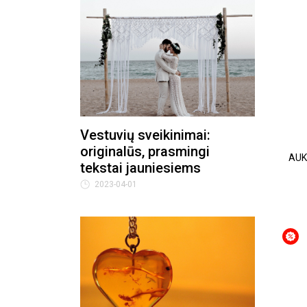
Vestuvių sveikinimai:
originalūs, prasmingi
AUK
tekstai jauniesiems
2023-04-01