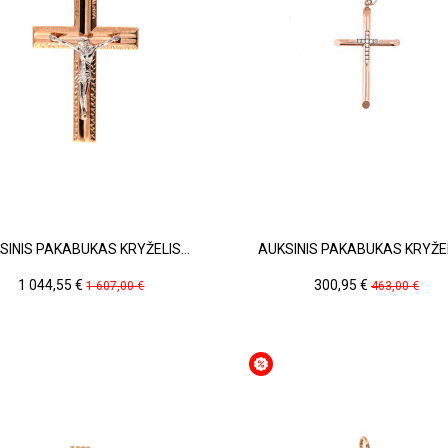
SINIS PAKABUKAS KRYŽELIS...
AUKSINIS PAKABUKAS KRYŽELI
Kaina
Pradinė
Kaina
Pradinė
1 044,55 €
300,95 €
1 607,00 €
463,00 €
kaina
kaina