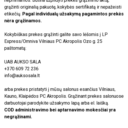
nepriimamos. Būtina užpildyti prekės grąžinimo aktą,
grąžinti originalią pakuotę, kokybės sertifikatą ir nepažeisti
etikečių.
Pagal individualų užsakymą pagamintos prekės
nėra grąžinamos.
Kokybiškas prekes grąžinti galite savo lėšomis į LP
Express/Omniva Vilniaus PC Akropolis Ozo g. 25
paštomatą:
UAB AUKSO SALA
+370 609 72 236
info@auksosala.lt
arba prekes pristatyti į mūsų salonus esančius Vilniaus,
Kauno, Klaipėdos PC Akropolis. Grąžinant prekes salonuose
darbuotojai parodykite užsakymo lapą arba el. laišką.
COD administravimo bei aptarnavimo mokesčiai yra
negrąžinami.