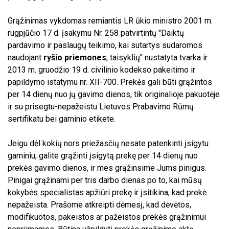
Grąžinimas vykdomas remiantis LR ūkio ministro 2001 m.
rugpjūčio 17 d. įsakymu Nr. 258 patvirtintų "Daiktų
pardavimo ir paslaugų teikimo, kai sutartys sudaromos
naudojant
ryšio priemones
, taisyklių" nustatyta tvarka ir
2013 m. gruodžio 19 d. civilinio kodekso pakeitimo ir
papildymo istatymu nr. XII-700. Prekės gali būti grąžintos
per 14 dienų nuo jų gavimo dienos, tik originalioje pakuotėje
ir su prisegtu-nepažeistu Lietuvos Prabavimo Rūmų
sertifikatu bei gaminio etikete.
Jeigu dėl kokių nors priežasčių nesate patenkinti įsigytu
gaminiu, galite grąžinti įsigytą prekę per 14 dienų nuo
prekės gavimo dienos, ir mes grąžinsime Jums pinigus.
Pinigai grąžinami per tris darbo dienas po to, kai mūsų
kokybės specialistas apžiūri prekę ir įsitikina, kad prekė
nepažeista. Prašome atkreipti dėmesį, kad dėvėtos,
modifikuotos, pakeistos ar pažeistos prekės grąžinimui