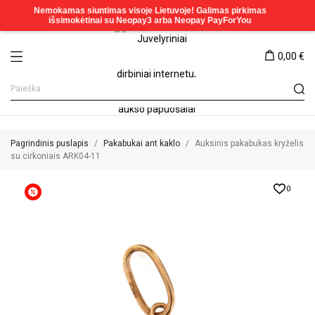
0,00 €
Pagrindinis puslapis
Pakabukai ant kaklo
Auksinis pakabukas kryželis
su cirkoniais ARK04-11
0