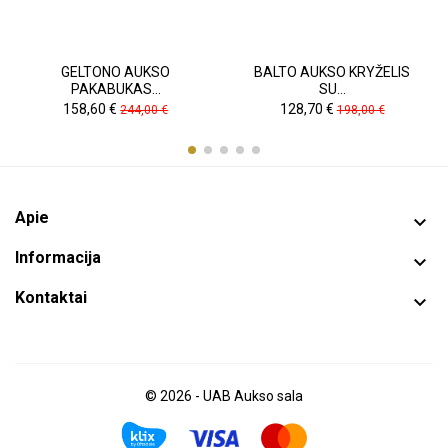
GELTONO AUKSO
BALTO AUKSO KRYŽELIS
PAKABUKAS...
SU...
Kaina
Pradinė
Kaina
Pradinė
158,60 €
128,70 €
244,00 €
198,00 €
kaina
kaina
Apie

Informacija

Kontaktai

© 2026 - UAB Aukso sala