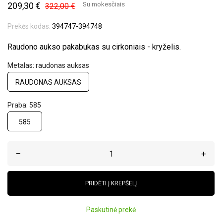
209,30 €
Su mokesčiais
322,00 €
Prekės kodas:
394747-394748
Raudono aukso pakabukas su cirkoniais - kryželis.
Metalas: raudonas auksas
RAUDONAS AUKSAS
Praba: 585
585
–
+
PRIDĖTI Į KREPŠELĮ
Paskutinė prekė