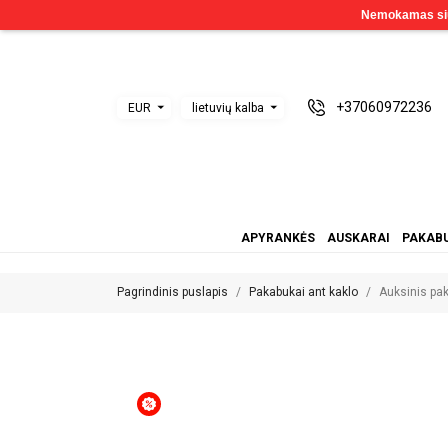
+37060972236
EUR
lietuvių kalba
APYRANKĖS
AUSKARAI
PAKABU
Pagrindinis puslapis
Pakabukai ant kaklo
Auksinis pa