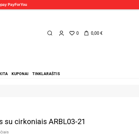
0
0,00 €
KITA
KUPONAI
TINKLARAŠTIS
 su cirkoniais ARBL03-21
čiais