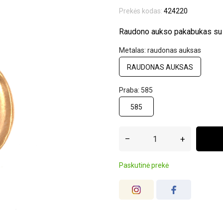
Prekės kodas:
424220
Raudono aukso pakabukas su c
Metalas: raudonas auksas
RAUDONAS AUKSAS
Praba: 585
585
–
+
Paskutinė prekė