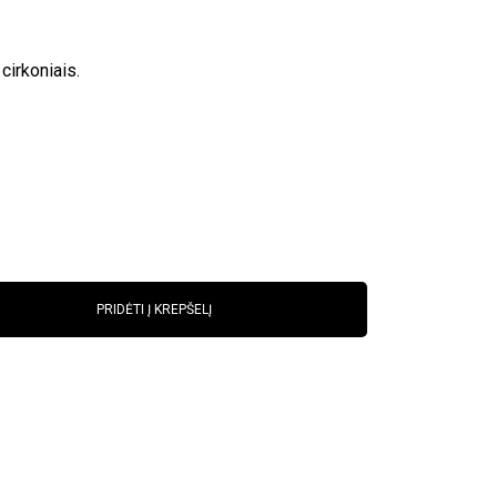
irkoniais.
PRIDĖTI Į KREPŠELĮ