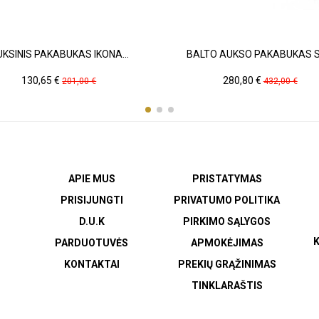
KSINIS PAKABUKAS IKONA...
BALTO AUKSO PAKABUKAS SU
Kaina
Pradinė
Kaina
Pradinė
130,65 €
280,80 €
201,00 €
432,00 €
kaina
kaina
APIE MUS
PRISTATYMAS
PRISIJUNGTI
PRIVATUMO POLITIKA
D.U.K
PIRKIMO SĄLYGOS
K
PARDUOTUVĖS
APMOKĖJIMAS
KONTAKTAI
PREKIŲ GRĄŽINIMAS
TINKLARAŠTIS