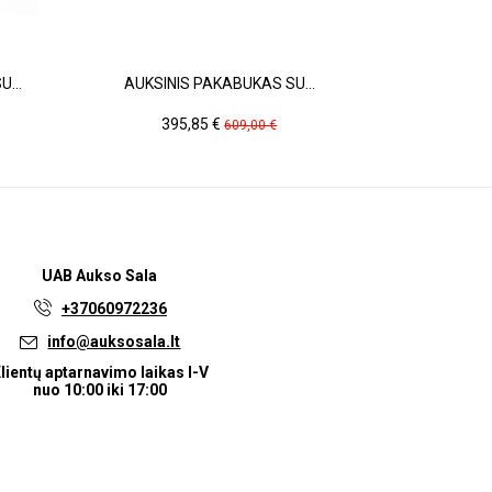
...
AUKSINIS PAKABUKAS SU...
BALTO AUK
Kaina
Pradinė
Ka
395,85 €
63
609,00 €
kaina
UAB
Aukso Sala
+37060972236
info@auksosala.lt
lientų aptarnavimo laikas I-V
nuo 10:00 iki 17:00