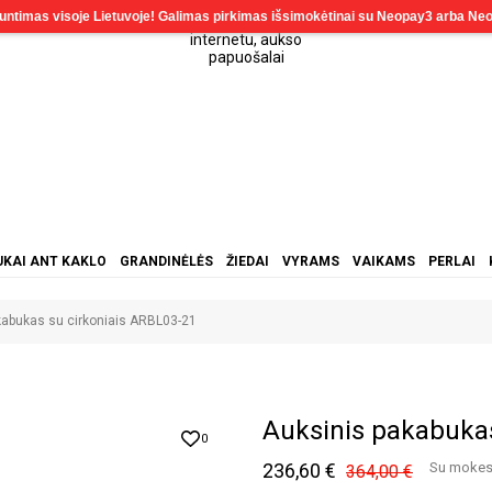
KAI ANT KAKLO
GRANDINĖLĖS
ŽIEDAI
VYRAMS
VAIKAMS
PERLAI
kabukas su cirkoniais ARBL03-21
Auksinis pakabukas
0
236,60 €
Su mokes
364,00 €