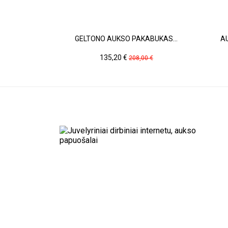
GELTONO AUKSO PAKABUKAS...
AU
Kaina
Pradinė
135,20 €
208,00 €
kaina