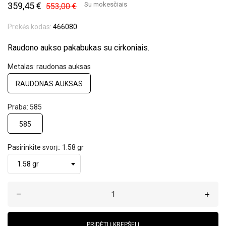
359,45 €
Su mokesčiais
553,00 €
Prekės kodas:
466080
Raudono aukso pakabukas su cirkoniais.
Metalas: raudonas auksas
RAUDONAS AUKSAS
Praba: 585
585
Pasirinkite svorį:: 1.58 gr
–
+
PRIDĖTI Į KREPŠELĮ