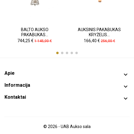
BALTO AUKSO
AUKSINIS PAKABUKAS
PAKABUKAS...
KRYŽELIS...
Kaina
Pradinė
Kaina
Pradinė
744,25 €
166,40 €
1 145,00 €
256,00 €
kaina
kaina
Apie

Informacija

Kontaktai

© 2026 - UAB Aukso sala