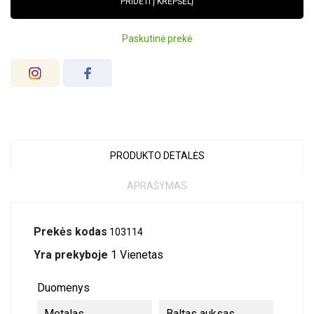
PRIDĖTI Į KREPŠELĮ
Paskutinė prekė
PRODUKTO DETALĖS
APRAŠYMAS
Prekės kodas
103114
Yra prekyboje
1 Vienetas
Duomenys
Metalas
Baltas auksas