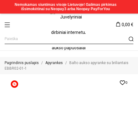
0,00 €
Pagrindinis puslapis
Apyrankės
Balto aukso apyrankė su briliantais
EBBR02-01-1
0