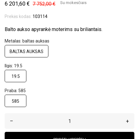
6 201,60 €
Su mokesčiais
7 752,00 €
Prekės kodas:
103114
Balto aukso apyrankė moterims su briliantais.
Metalas: baltas auksas
BALTAS AUKSAS
Ilgis: 19.5
19.5
Praba: 585
585
–
+