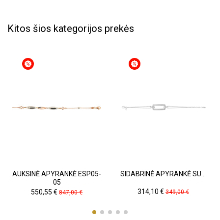
Kitos šios kategorijos prekės
AUKSINĖ APYRANKĖ ESP05-
SIDABRINĖ APYRANKĖ SU...
05
Kaina
Pradinė
Kaina
Pradinė
314,10 €
550,55 €
349,00 €
847,00 €
kaina
kaina