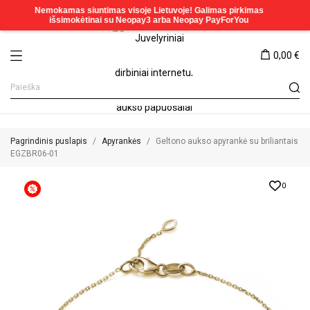
0,00 €
Pagrindinis puslapis
Apyrankės
Geltono aukso apyrankė su briliantais
EGZBR06-01
0