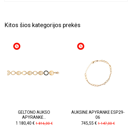
Kitos šios kategorijos prekės
GELTONO AUKSO
AUKSINĖ APYRANKĖ ESP29-
APYRANKĖ...
06
Kaina
Pradinė
Kaina
Pradinė
1 180,40 €
745,55 €
1 816,00 €
1 147,00 €
kaina
kaina