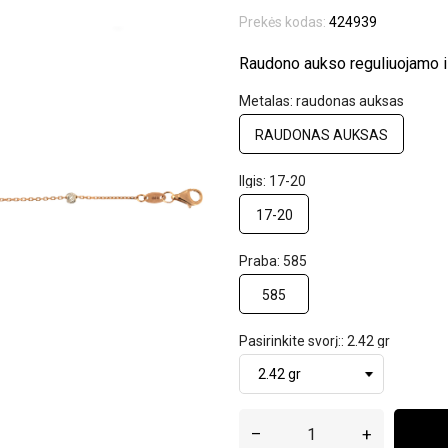
Prekės kodas:
424939
Raudono aukso reguliuojamo i
Metalas: raudonas auksas
RAUDONAS AUKSAS
Ilgis: 17-20
17-20
Praba: 585
585
Pasirinkite svorį:: 2.42 gr
–
+