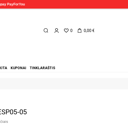
0
0,00 €
KITA
KUPONAI
TINKLARAŠTIS
ESP05-05
čiais