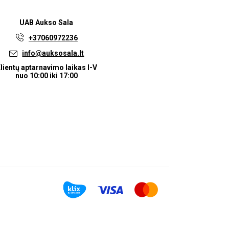
UAB
Aukso Sala
+37060972236
info@auksosala.lt
lientų aptarnavimo laikas I-V
nuo 10:00 iki 17:00