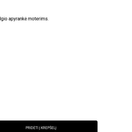
lgio apyrankė moterims.
PRIDĖTI Į KREPŠELĮ