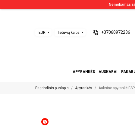
+37060972236
EUR
lietuvių kalba
APYRANKĖS
AUSKARAI
PAKABU
Pagrindinis puslapis
Apyrankės
Auksinė apyrankė ESP