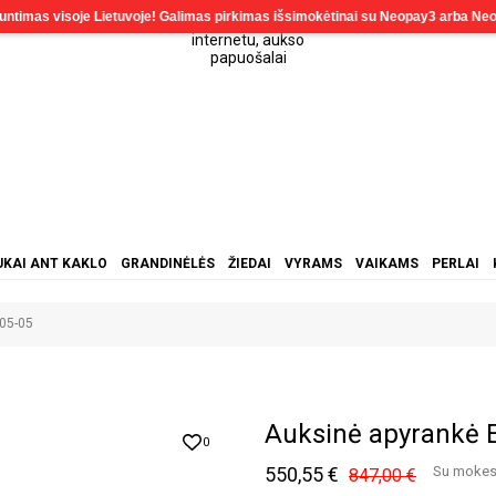
KAI ANT KAKLO
GRANDINĖLĖS
ŽIEDAI
VYRAMS
VAIKAMS
PERLAI
05-05
Auksinė apyrankė 
0
550,55 €
Su mokes
847,00 €