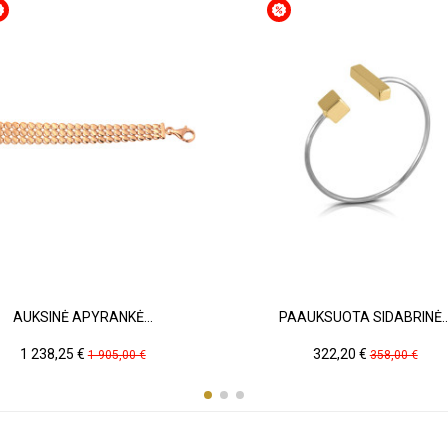
AUKSINĖ APYRANKĖ...
PAAUKSUOTA SIDABRINĖ..
Kaina
Pradinė
Kaina
Pradinė
1 238,25 €
322,20 €
1 905,00 €
358,00 €
kaina
kaina