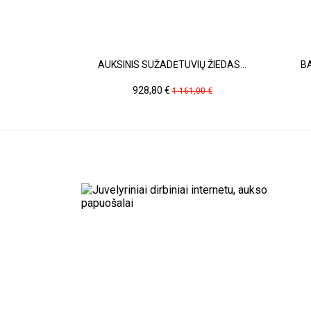
AUKSINIS SUŽADĖTUVIŲ ŽIEDAS...
BA
Kaina
Pradinė
928,80 €
1 161,00 €
kaina