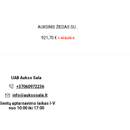
AUKSINIS ŽIEDAS SU...
GELTONO 
Kaina
Pradinė
Ka
921,70 €
30
1 418,00 €
kaina
UAB
Aukso Sala
+37060972236
info@auksosala.lt
lientų aptarnavimo laikas I-V
nuo 10:00 iki 17:00