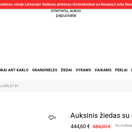
KAI ANT KAKLO
GRANDINĖLĖS
ŽIEDAI
VYRAMS
VAIKAMS
PERLAI
niu DRL07-01
Auksinis žiedas su
0
444,60 €
Su mokes
684,00 €