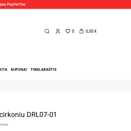
0
0,00 €
KITA
KUPONAI
TINKLARAŠTIS
 cirkoniu DRL07-01
čiais