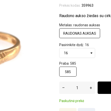
Prekės kodas:
359963
Raudono aukso žiedas su cirk
Metalas: raudonas auksas
RAUDONAS AUKSAS
Pasirinkite dydį:: 16
Praba: 585
585
–
+
Paskutinė prekė