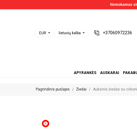
+37060972236
EUR
lietuvių kalba
APYRANKĖS
AUSKARAI
PAKABU
Pagrindinis puslapis
Žiedai
Auksinis žiedas su cirko