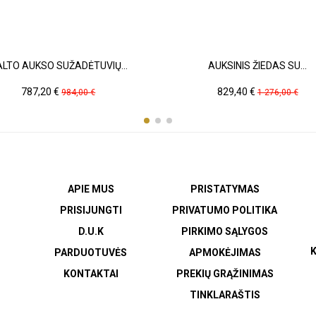
LTO AUKSO SUŽADĖTUVIŲ...
AUKSINIS ŽIEDAS SU...
Kaina
Pradinė
Kaina
Pradinė
787,20 €
829,40 €
984,00 €
1 276,00 €
kaina
kaina
APIE MUS
PRISTATYMAS
PRISIJUNGTI
PRIVATUMO POLITIKA
D.U.K
PIRKIMO SĄLYGOS
K
PARDUOTUVĖS
APMOKĖJIMAS
KONTAKTAI
PREKIŲ GRĄŽINIMAS
TINKLARAŠTIS