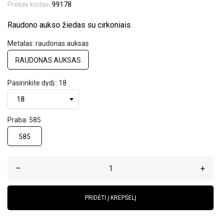
Prekės kodas:
99178
Raudono aukso žiedas su cirkoniais.
Metalas: raudonas auksas
RAUDONAS AUKSAS
Pasirinkite dydį:: 18
Praba: 585
585
–
+
PRIDĖTI Į KREPŠELĮ