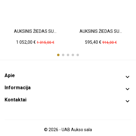
AUKSINIS ŽIEDAS SU...
AUKSINIS ŽIEDAS SU...
Kaina
Pradinė
Kaina
Pradinė
1 052,00 €
595,40 €
1 315,00 €
916,00 €
kaina
kaina
Apie

Informacija

Kontaktai

© 2026 - UAB Aukso sala