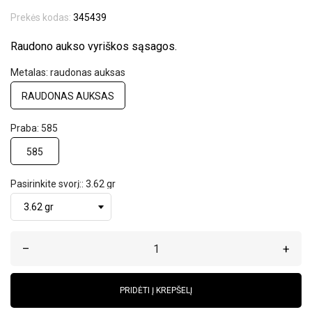
Prekės kodas:
345439
Raudono aukso vyriškos sąsagos.
Metalas: raudonas auksas
RAUDONAS AUKSAS
Praba: 585
585
Pasirinkite svorį:: 3.62 gr
–
+
PRIDĖTI Į KREPŠELĮ