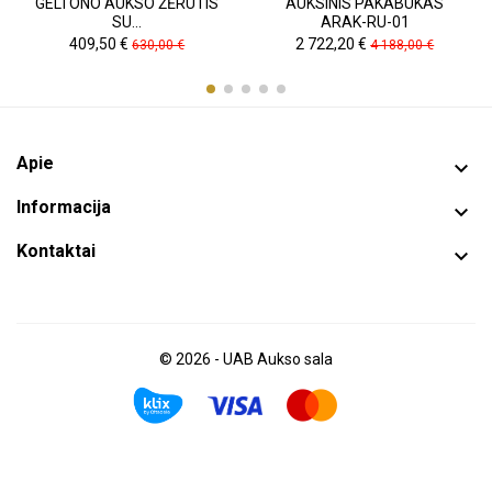
GELTONO AUKSO ŽĖRUTIS
AUKSINIS PAKABUKAS
SU...
ARAK-RU-01
Kaina
Pradinė
Kaina
Pradinė
409,50 €
2 722,20 €
630,00 €
4 188,00 €
kaina
kaina
Apie

Informacija

Kontaktai

© 2026 - UAB Aukso sala