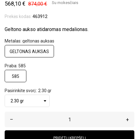
568,10 €
Su mokesčiais
874,00 €
Prekės kodas:
463912
Geltono aukso atidaromas medalionas.
Metalas: geltonas auksas
GELTONAS AUKSAS
Praba: 585
585
Pasirinkite svorį:: 2.30 gr
–
+
PRIDĖTI Į KREPŠELĮ