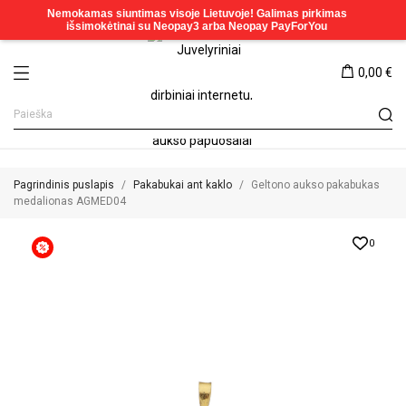
0,00 €
Pagrindinis puslapis
Pakabukai ant kaklo
Geltono aukso pakabukas
medalionas AGMED04
0