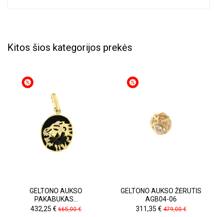
Kitos šios kategorijos prekės
GELTONO AUKSO
GELTONO AUKSO ŽĖRUTIS
PAKABUKAS...
AGB04-06
Kaina
Pradinė
Kaina
Pradinė
432,25 €
311,35 €
665,00 €
479,00 €
kaina
kaina