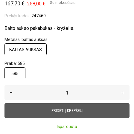
167,70 €
Su mokesčiais
258,00 €
Prekės kodas:
247469
Balto aukso pakabukas - kryželis.
Metalas: baltas auksas
BALTAS AUKSAS
Praba: 585
585
–
+
PRIDĖTI Į KREPŠELĮ
Išparduota