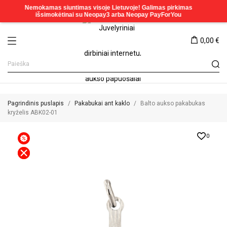
0,00 €
Pagrindinis puslapis
Pakabukai ant kaklo
Balto aukso pakabukas
kryželis ABK02-01
0