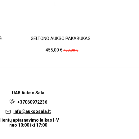
...
GELTONO AUKSO PAKABUKAS...
AUKSINI
Kaina
Pradinė
Ka
455,00 €
25
700,00 €
kaina
UAB
Aukso Sala
+37060972236
info@auksosala.lt
lientų aptarnavimo laikas I-V
nuo 10:00 iki 17:00