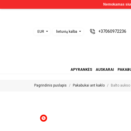
+37060972236
EUR
lietuvių kalba
APYRANKĖS
AUSKARAI
PAKABU
Pagrindinis puslapis
Pakabukai ant kaklo
Balto aukso