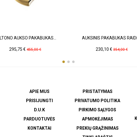
LTONO AUKSO PAKABUKAS...
AUKSINIS PAKABUKAS RAIDĖ
Kaina
Pradinė
Kaina
Pradinė
295,75 €
230,10 €
455,00 €
354,00 €
kaina
kaina
APIE MUS
PRISTATYMAS
PRISIJUNGTI
PRIVATUMO POLITIKA
D.U.K
PIRKIMO SĄLYGOS
K
PARDUOTUVĖS
APMOKĖJIMAS
KONTAKTAI
PREKIŲ GRĄŽINIMAS