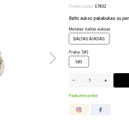
Prekės kodas:
57832
Balto aukso pakabukas su per
Metalas: baltas auksas
BALTAS AUKSAS
Praba: 585
585
–
+
Paskutinė prekė