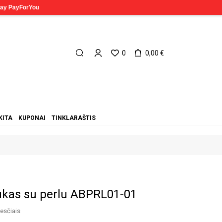
0
0,00 €
KITA
KUPONAI
TINKLARAŠTIS
ukas su perlu ABPRL01-01
esčiais