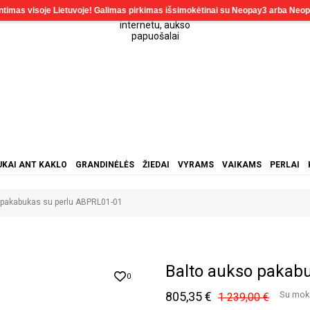
KAI ANT KAKLO
GRANDINĖLĖS
ŽIEDAI
VYRAMS
VAIKAMS
PERLAI
 pakabukas su perlu ABPRL01-01
Balto aukso pakab
0
805,35 €
Su mok
1 239,00 €