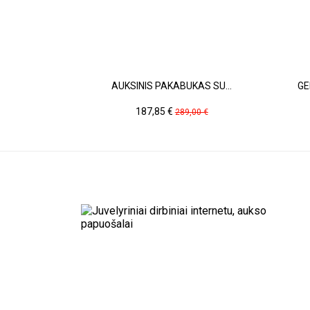
AUKSINIS PAKABUKAS SU...
GE
Kaina
Pradinė
187,85 €
289,00 €
kaina