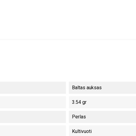
Baltas auksas
3.54 gr
Perlas
Kultivuoti