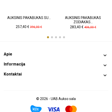
AUKSINIS PAKABUKAS SU...
AUKSINIS PAKABUKAS
ZODIAKAS...
Kaina
Pradinė
Kaina
Pradinė
257,40 €
283,40 €
396,00 €
436,00 €
kaina
kaina
Apie

Informacija

Kontaktai

© 2026 - UAB Aukso sala