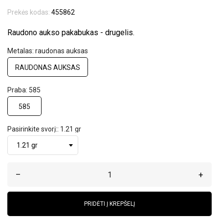
Prekės kodas:
455862
Raudono aukso pakabukas - drugelis.
Metalas: raudonas auksas
RAUDONAS AUKSAS
Praba: 585
585
Pasirinkite svorį:: 1.21 gr
–
+
PRIDĖTI Į KREPŠELĮ