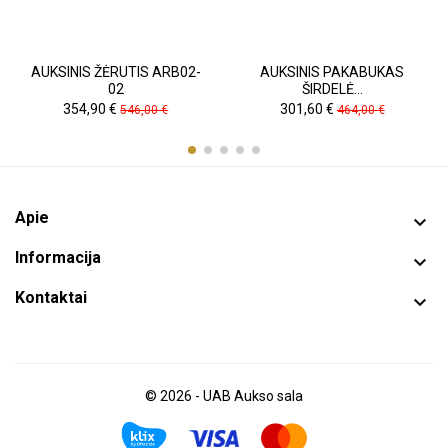
AUKSINIS ŽĖRUTIS ARB02-
AUKSINIS PAKABUKAS
02
ŠIRDELĖ...
Kaina
Pradinė
Kaina
Pradinė
354,90 €
301,60 €
546,00 €
464,00 €
kaina
kaina
Apie

Informacija

Kontaktai

© 2026 - UAB Aukso sala