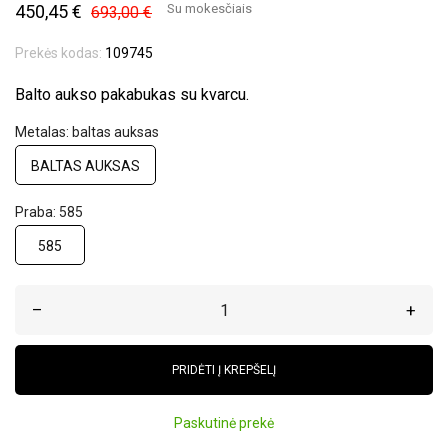
450,45 €
Su mokesčiais
693,00 €
Prekės kodas:
109745
Balto aukso pakabukas su kvarcu.
Metalas: baltas auksas
BALTAS AUKSAS
Praba: 585
585
–
+
PRIDĖTI Į KREPŠELĮ
Paskutinė prekė