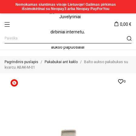
0,00 €
Pagrindinis puslapis
Pakabukai ant kaklo
Balto aukso pakabukas su
kvarcu ABAK-M-01
0