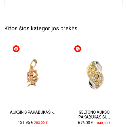
Kitos šios kategorijos prekės
AUKSINIS PAKABUKAS -...
GELTONO AUKSO
PAKABUKAS SU...
Kaina
Pradinė
Kaina
Pradinė
131,95 €
676,00 €
203,00 €
1 040,00 €
kaina
kaina