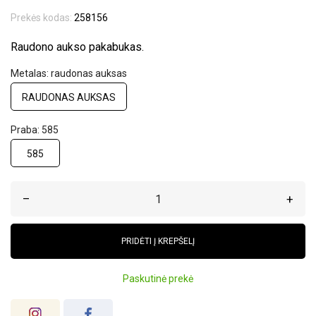
Prekės kodas:
258156
Raudono aukso pakabukas.
Metalas: raudonas auksas
RAUDONAS AUKSAS
Praba: 585
585
–
+
PRIDĖTI Į KREPŠELĮ
Paskutinė prekė