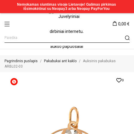
0,00 €
Pagrindinis puslapis
Pakabukai ant kaklo
Auksinis pakabukas
ARBL02-03
0