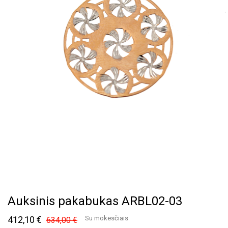
Auksinis pakabukas ARBL02-03
412,10 €
Su mokesčiais
634,00 €