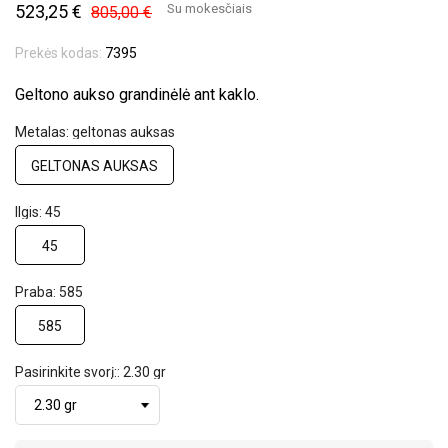
523,25 €
Su mokesčiais
805,00 €
Prekės kodas:
7395
Geltono aukso grandinėlė ant kaklo.
Metalas: geltonas auksas
GELTONAS AUKSAS
Ilgis: 45
45
Praba: 585
585
Pasirinkite svorį:: 2.30 gr