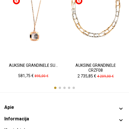
AUKSINĖ GRANDINĖLĖ SU...
AUKSINĖ GRANDINĖLĖ
CRZF08
Kaina
Pradinė
Kaina
Pradinė
581,75 €
2 735,85 €
895,00 €
4 209,00 €
kaina
kaina
Apie

Informacija
