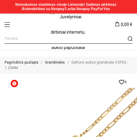
0,00 €
Pagrindinis puslapis
Grandinėlės
Geltono aukso grandinėlė CGFG2-
1.25MM
0