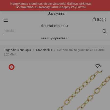
0,00 €
Pagrindinis puslapis
Grandinėlės
Geltono aukso grandinėlė CGCABD-
2.20MM-1
0