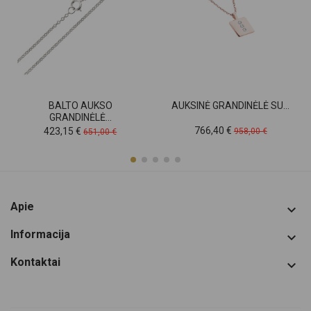
BALTO AUKSO
AUKSINĖ GRANDINĖLĖ SU...
GRANDINĖLĖ...
Kaina
Pradinė
Kaina
Pradinė
766,40 €
423,15 €
958,00 €
651,00 €
kaina
kaina
Apie

Informacija

Kontaktai
