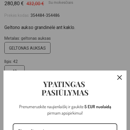
280,80 €
Su mokesčiais
432,00 €
Prekės kodas:
354484-354486
Geltono aukso grandinėlė ant kaklo.
Metalas: geltonas auksas
GELTONAS AUKSAS
Ilgis: 42
42
YPATINGAS
Praba: 585
PASIŪLYMAS
585
Prenumeruokite naujienlaiškį ir gaukite
5 EUR nuolaidą
–
+
pirmam apsipirkimui!