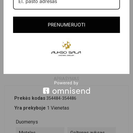
PRIDĖTI Į KREPŠELĮ
Paskutinė prekė
PRENUMERUOTI
PRODUKTO DETALĖS
APRAŠYMAS
Prekės kodas
354484-354486
Yra prekyboje
1 Vienetas
Duomenys
Metalas
Geltonas auksas