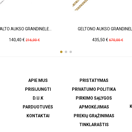
ALTO AUKSO GRANDINĖLĖ...
GELTONO AUKSO GRANDINĖLĖ
Kaina
Pradinė
Kaina
Pradinė
140,40 €
435,50 €
216,00 €
670,00 €
kaina
kaina
APIE MUS
PRISTATYMAS
PRISIJUNGTI
PRIVATUMO POLITIKA
D.U.K
PIRKIMO SĄLYGOS
K
PARDUOTUVĖS
APMOKĖJIMAS
KONTAKTAI
PREKIŲ GRĄŽINIMAS
TINKLARAŠTIS