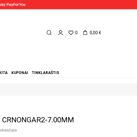
0
0,00 €
KITA
KUPONAI
TINKLARAŠTIS
lė CRNONGAR2-7.00MM
okesčiais