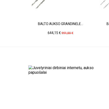
BALTO AUKSO GRANDINĖLĖ...
B
Kaina
Pradinė
644,15 €
991,00 €
kaina