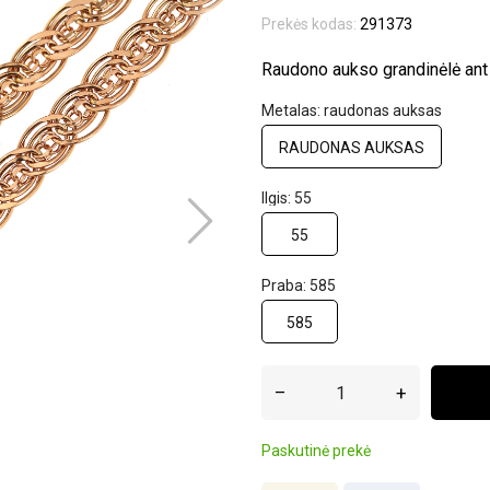
Prekės kodas:
291373
Raudono aukso grandinėlė ant 
Metalas: raudonas auksas
RAUDONAS AUKSAS
Ilgis: 55
55
Praba: 585
585
–
+
Paskutinė prekė