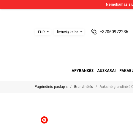
+37060972236
EUR
lietuvių kalba
APYRANKĖS
AUSKARAI
PAKABU
Pagrindinis puslapis
Grandinėlės
Auksinė grandinėl