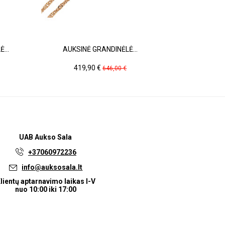
...
AUKSINĖ GRANDINĖLĖ...
GELTONO 
Kaina
Pradinė
Ka
419,90 €
53
646,00 €
kaina
UAB
Aukso Sala
+37060972236
info@auksosala.lt
lientų aptarnavimo laikas I-V
nuo 10:00 iki 17:00