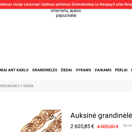
KAI ANT KAKLO
GRANDINĖLĖS
ŽIEDAI
VYRAMS
VAIKAMS
PERLAI
ė CRNONGAR2-7.00MM
Auksinė grandinė
0
2 605,85 €
Su m
4 009,00 €