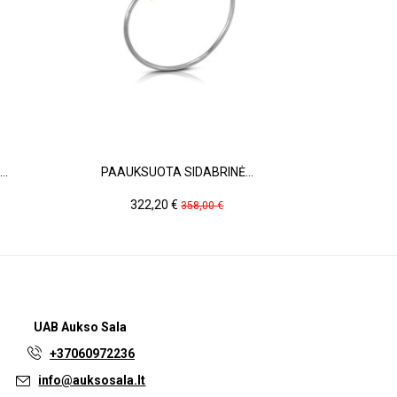
..
PAAUKSUOTA SIDABRINĖ...
ŠILKIN
Kaina
Pradinė
Ka
322,20 €
25
358,00 €
kaina
UAB
Aukso Sala
+37060972236
info@auksosala.lt