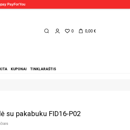
0
0,00 €
KITA
KUPONAI
TINKLARAŠTIS
lė su pakabuku FID16-P02
čiais