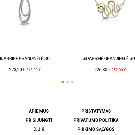
IDABRINĖ GRANDINĖLĖ SU...
SIDABRINĖ GRANDINĖLĖ SU.
Kaina
Pradinė
Kaina
Pradinė
223,20 €
226,80 €
248,00 €
252,00 €
kaina
kaina
APIE MUS
PRISTATYMAS
PRISIJUNGTI
PRIVATUMO POLITIKA
D.U.K
PIRKIMO SĄLYGOS