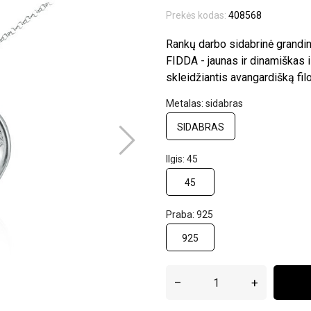
Prekės kodas:
408568
Rankų darbo sidabrinė grandin
FIDDA - jaunas ir dinamiškas 
skleidžiantis avangardišką filo
Metalas: sidabras
SIDABRAS
Ilgis: 45
45
Praba: 925
925
–
+