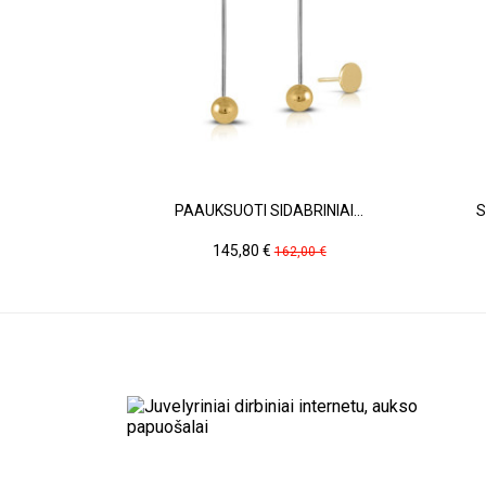
PAAUKSUOTI SIDABRINIAI...
S
Kaina
Pradinė
145,80 €
162,00 €
kaina