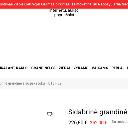
KAI ANT KAKLO
GRANDINĖLĖS
ŽIEDAI
VYRAMS
VAIKAMS
PERLAI
brinė grandinėlė su pakabuku FID16-P02
Sidabrinė grandinė
0
226,80 €
Su mokes
252,00 €