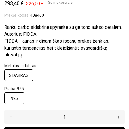
293,40 €
Su mokesčiais
326,00 €
Prekės kodas:
408460
Rankų darbo sidabrinė apyrankė su geltono aukso detalėm.
Autorius: FIDDA.
FIDDA - jaunas ir dinamiškas ispanų prekės ženklas,
kuriantis tendencijas bei skleidžiantis avangardišką
filosofiją.
Metalas: sidabras
SIDABRAS
Praba: 925
925
–
+