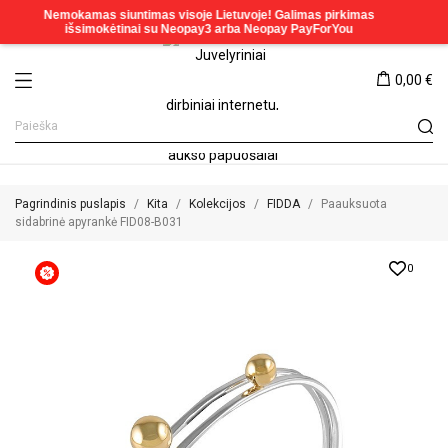
0,00 €
Pagrindinis puslapis
Kita
Kolekcijos
FIDDA
Paauksuota
sidabrinė apyrankė FID08-B031
0