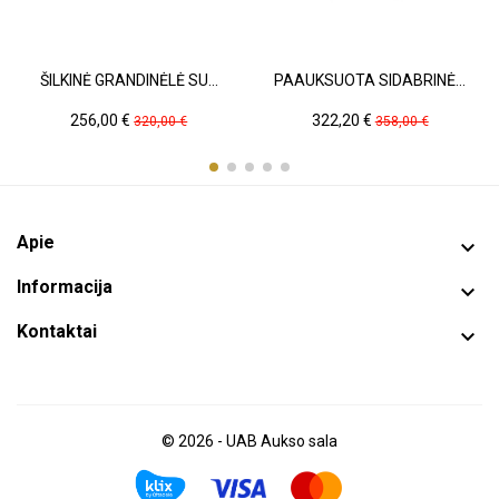
ŠILKINĖ GRANDINĖLĖ SU...
PAAUKSUOTA SIDABRINĖ...
Kaina
Pradinė
Kaina
Pradinė
256,00 €
322,20 €
320,00 €
358,00 €
kaina
kaina
Apie

Informacija

Kontaktai

© 2026 - UAB Aukso sala