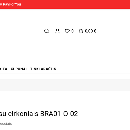
0
0,00 €
KITA
KUPONAI
TINKLARAŠTIS
 su cirkoniais BRA01-O-02
esčiais