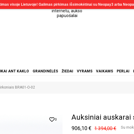
KAI ANT KAKLO
GRANDINĖLĖS
ŽIEDAI
VYRAMS
VAIKAMS
PERLAI
cirkoniais BRA01-O-02
Auksiniai auskarai
0
906,10 €
Su mok
1 394,00 €