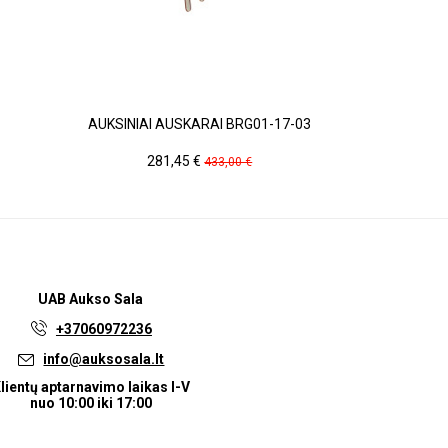
AUKSINIAI AUSKARAI BRG01-17-03
BALTO AU
Kaina
Pradinė
Kain
281,45 €
1 00
433,00 €
kaina
UAB
Aukso Sala
+37060972236
info@auksosala.lt
lientų aptarnavimo laikas I-V
nuo 10:00 iki 17:00