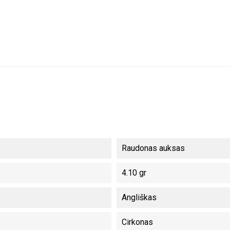
Raudonas auksas
4.10 gr
Angliškas
Cirkonas