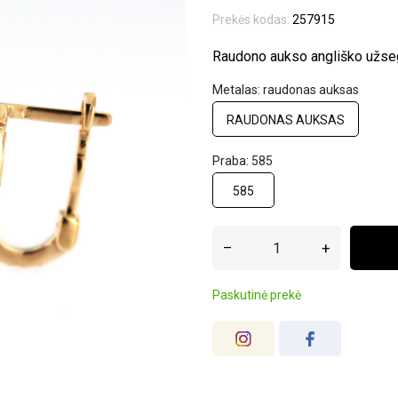
Prekės kodas:
257915
Raudono aukso angliško užseg
Metalas: raudonas auksas
RAUDONAS AUKSAS
Praba: 585
585
–
+
Paskutinė prekė