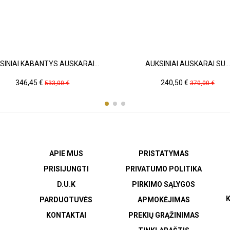
SINIAI KABANTYS AUSKARAI...
AUKSINIAI AUSKARAI SU...
Kaina
Pradinė
Kaina
Pradinė
346,45 €
240,50 €
533,00 €
370,00 €
kaina
kaina
APIE MUS
PRISTATYMAS
PRISIJUNGTI
PRIVATUMO POLITIKA
D.U.K
PIRKIMO SĄLYGOS
K
PARDUOTUVĖS
APMOKĖJIMAS
KONTAKTAI
PREKIŲ GRĄŽINIMAS