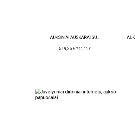
AUKSINIAI AUSKARAI SU...
AUK
Kaina
Pradinė
519,35 €
799,00 €
kaina