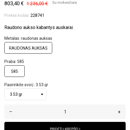
803,40 €
Su mokesčiais
1 236,00 €
Prekės kodas:
228741
Raudono aukso kabantys auskarai.
Metalas: raudonas auksas
RAUDONAS AUKSAS
Praba: 585
585
Pasirinkite svorį:: 3.53 gr
–
+
PRIDĖTI Į KREPŠELĮ