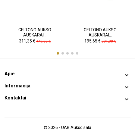
GELTONO AUKSO
GELTONO AUKSO
AUSKARAI...
AUSKARAI...
Kaina
Pradinė
Kaina
Pradinė
311,35 €
195,65 €
479,00 €
301,00 €
kaina
kaina
Apie

Informacija

Kontaktai

© 2026 - UAB Aukso sala