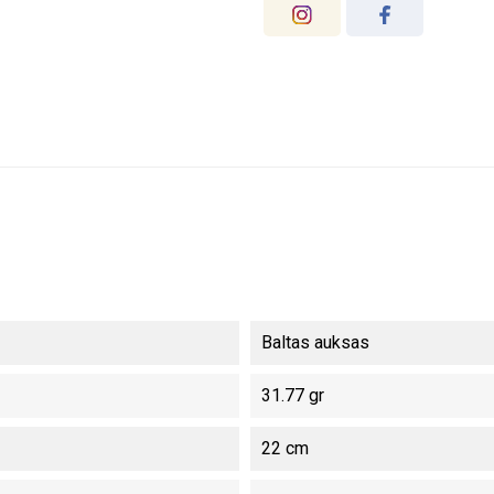
Baltas auksas
31.77 gr
22 cm