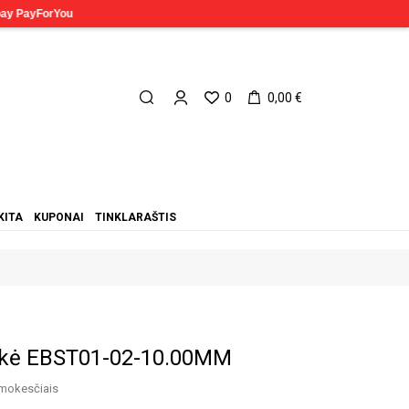
0
0,00 €
KITA
KUPONAI
TINKLARAŠTIS
nkė EBST01-02-10.00MM
mokesčiais