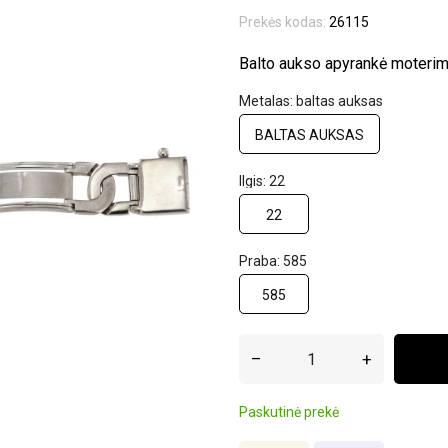
Prekės kodas:
26115
Balto aukso apyrankė moterim
Metalas: baltas auksas
BALTAS AUKSAS
Ilgis: 22
22
Praba: 585
585
–
+
Paskutinė prekė