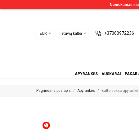
+37060972236
EUR
lietuvių kalba
APYRANKĖS
AUSKARAI
PAKABU
Pagrindinis puslapis
Apyrankės
Balto aukso apyrank