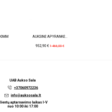
.00MM
AUKSINĖ APYRANKĖ...
GELTONO 
Kaina
Pradinė
Kai
952,90 €
997
1 466,00 €
kaina
UAB
Aukso Sala
+37060972236
info@auksosala.lt
lientų aptarnavimo laikas I-V
nuo 10:00 iki 17:00