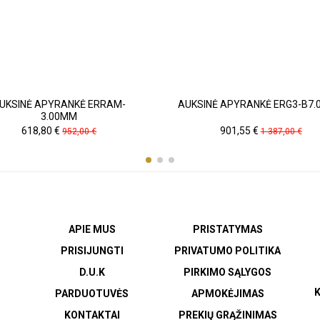
UKSINĖ APYRANKĖ ERRAM-
AUKSINĖ APYRANKĖ ERG3-B7
3.00MM
Kaina
Pradinė
Kaina
Pradinė
901,55 €
618,80 €
1 387,00 €
952,00 €
kaina
kaina
APIE MUS
PRISTATYMAS
PRISIJUNGTI
PRIVATUMO POLITIKA
D.U.K
PIRKIMO SĄLYGOS
K
PARDUOTUVĖS
APMOKĖJIMAS
KONTAKTAI
PREKIŲ GRĄŽINIMAS