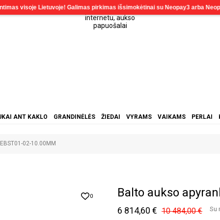
KAI ANT KAKLO
GRANDINĖLĖS
ŽIEDAI
VYRAMS
VAIKAMS
PERLAI
ė EBST01-02-10.00MM
Balto aukso apyra
0
6 814,60 €
Su 
10 484,00 €