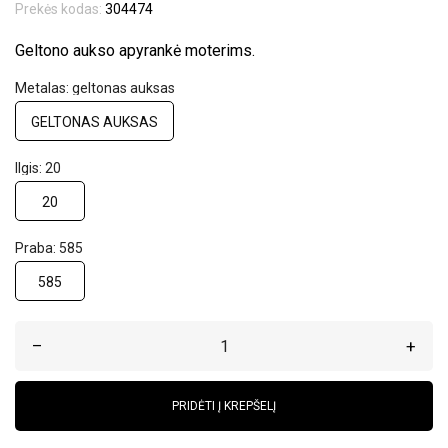
Prekės kodas:
304474
Geltono aukso apyrankė moterims.
Metalas: geltonas auksas
GELTONAS AUKSAS
Ilgis: 20
20
Praba: 585
585
–
+
PRIDĖTI Į KREPŠELĮ