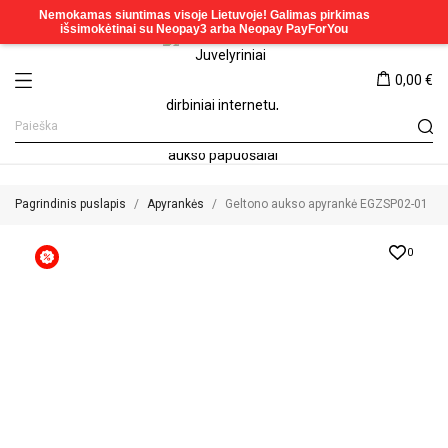
0,00 €
Pagrindinis puslapis
Apyrankės
Geltono aukso apyrankė EGZSP02-01
0