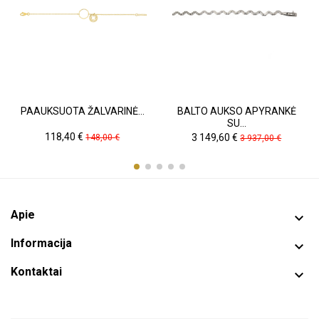
PAAUKSUOTA ŽALVARINĖ...
BALTO AUKSO APYRANKĖ
SU...
Kaina
Pradinė
Kaina
Pradinė
118,40 €
3 149,60 €
148,00 €
3 937,00 €
kaina
kaina
Apie

Informacija

Kontaktai
