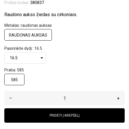
Prekės kodas:
380837
Raudono aukso žiedas su cirkoniais.
Metalas: raudonas auksas
RAUDONAS AUKSAS
Pasirinkite dydį:: 16.5
Praba: 585
585
–
+
PRIDĖTI Į KREPŠELĮ