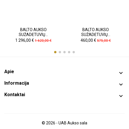
BALTO AUKSO
BALTO AUKSO
SUŽADĖTUVIŲ...
SUŽADĖTUVIŲ...
Kaina
Pradinė
Kaina
Pradinė
1 296,00 €
460,00 €
1 620,00 €
575,00 €
kaina
kaina
Apie

Informacija

Kontaktai

© 2026 - UAB Aukso sala