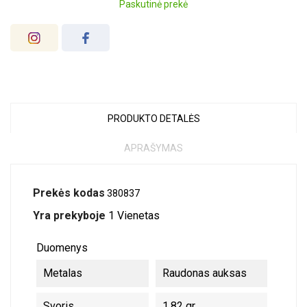
Paskutinė prekė
PRODUKTO DETALĖS
APRAŠYMAS
Prekės kodas
380837
Yra prekyboje
1 Vienetas
Duomenys
Metalas
Raudonas auksas
Svoris
1.82 gr