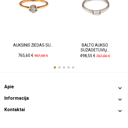
AUKSINIS ŽIEDAS SU...
BALTO AUKSO
SUŽADĖTUVIŲ...
Kaina
Pradinė
Kaina
Pradinė
765,60 €
498,55 €
957,00 €
767,00 €
kaina
kaina
Apie

Informacija

Kontaktai
