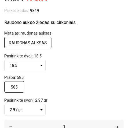
Prekės kodas:
9849
Raudono aukso žiedas su cirkoniais.
Metalas: raudonas auksas
RAUDONAS AUKSAS
Pasirinkite dydį:: 18.5
Praba: 585
585
Pasirinkite svorį:: 2.97 gr
–
+