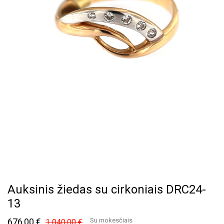
Auksinis žiedas su cirkoniais DRC24-
13
676,00 €
Su mokesčiais
1 040,00 €