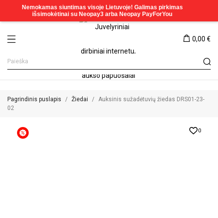
0,00 €
Pagrindinis puslapis
Žiedai
Auksinis sužadėtuvių žiedas DRS01-23-
02
0