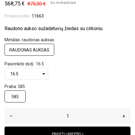
568,75 €
Su mokesčiais
875,00 €
Prekės kodas:
11663
Raudono aukso sužadėtuvių žiedas su cirkoniu.
Metalas: raudonas auksas
RAUDONAS AUKSAS
Pasirinkite dydį:: 16.5
Praba: 585
585
–
+
PRIDĖTI Į KREPŠELĮ