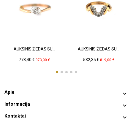
AUKSINIS ŽIEDAS SU...
AUKSINIS ŽIEDAS SU...
Kaina
Pradinė
Kaina
Pradinė
778,40 €
532,35 €
973,00 €
819,00 €
kaina
kaina
Apie

Informacija

Kontaktai
