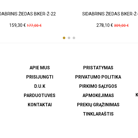
DABRINIS ŽIEDAS BIKER-Ž-22
SIDABRINIS ŽIEDAS BIKER-Ž
Kaina
Pradinė
Kaina
Pradinė
159,30 €
278,10 €
177,00 €
309,00 €
kaina
kaina
APIE MUS
PRISTATYMAS
PRISIJUNGTI
PRIVATUMO POLITIKA
D.U.K
PIRKIMO SĄLYGOS
K
PARDUOTUVĖS
APMOKĖJIMAS
KONTAKTAI
PREKIŲ GRĄŽINIMAS
TINKLARAŠTIS