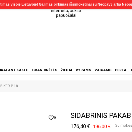
KAI ANT KAKLO
GRANDINĖLĖS
ŽIEDAI
VYRAMS
VAIKAMS
PERLAI
BIKER-P-18
SIDABRINIS PAKAB
0
176,40 €
Su mokes
196,00 €