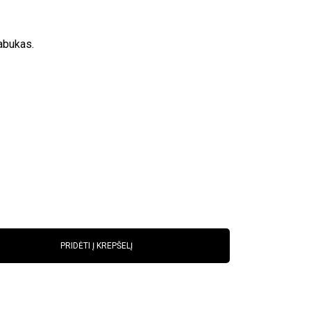
abukas.
PRIDĖTI Į KREPŠELĮ