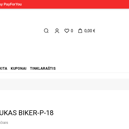
0
0,00 €
KITA
KUPONAI
TINKLARAŠTIS
UKAS BIKER-P-18
čiais