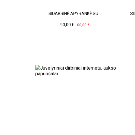
SIDABRINĖ APYRANKĖ SU...
SI
Kaina
Pradinė
90,00 €
100,00 €
kaina