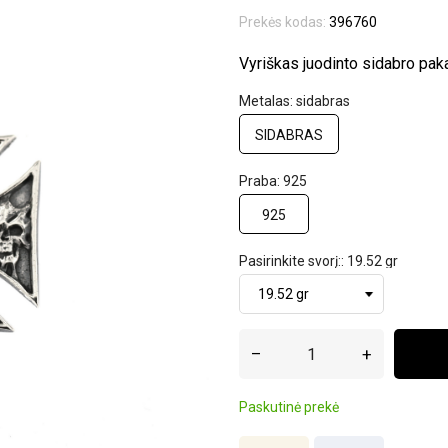
Prekės kodas:
396760
Vyriškas juodinto sidabro pak
Metalas: sidabras
SIDABRAS
Praba: 925
925
Pasirinkite svorį:: 19.52 gr
–
+
Paskutinė prekė