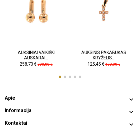
AUKSINIAI VAIKIŠKI
AUKSINIS PAKABUKAS
AUSKARAI...
KRYŽELIS...
Kaina
Pradinė
Kaina
Pradinė
258,70 €
125,45 €
398,00 €
193,00 €
kaina
kaina
Apie

Informacija

Kontaktai
