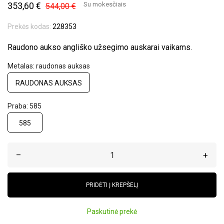
353,60 €
Su mokesčiais
544,00 €
Prekės kodas:
228353
Raudono aukso angliško užsegimo auskarai vaikams.
Metalas: raudonas auksas
RAUDONAS AUKSAS
Praba: 585
585
–
+
PRIDĖTI Į KREPŠELĮ
Paskutinė prekė