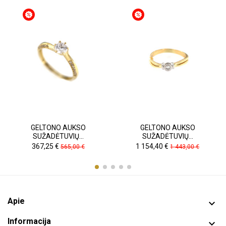
GELTONO AUKSO
GELTONO AUKSO
SUŽADĖTUVIŲ...
SUŽADĖTUVIŲ...
Kaina
Pradinė
Kaina
Pradinė
367,25 €
1 154,40 €
565,00 €
1 443,00 €
kaina
kaina
Apie

Informacija
