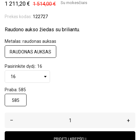
1 211,20 €
Su mokesčiais
1 514,00 €
Prekės kodas:
122727
Raudono aukso žiedas su briliantu.
Metalas: raudonas auksas
RAUDONAS AUKSAS
Pasirinkite dydį:: 16
Praba: 585
585
–
+
PRIDĖTI Į KREPŠELĮ