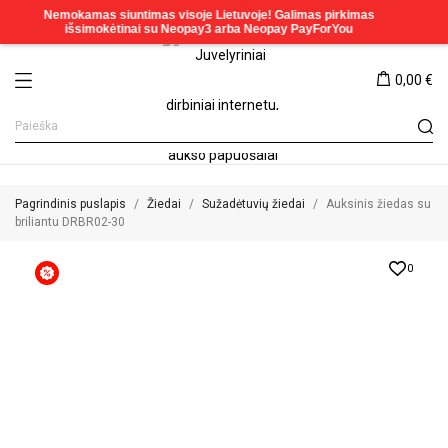
0,00 €
Pagrindinis puslapis
Žiedai
Sužadėtuvių žiedai
Auksinis žiedas su
briliantu DRBR02-30
0