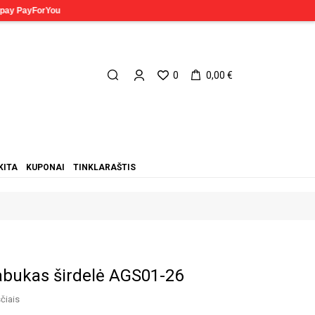
0
0,00 €
KITA
KUPONAI
TINKLARAŠTIS
abukas širdelė AGS01-26
čiais