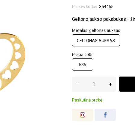
Prekės kodas:
354455
Geltono aukso pakabukas - šir
Metalas: geltonas auksas
GELTONAS AUKSAS
Praba: 585
585
–
+
Paskutinė prekė