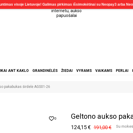
KAI ANT KAKLO
GRANDINĖLĖS
ŽIEDAI
VYRAMS
VAIKAMS
PERLAI
so pakabukas širdelė AGS01-26
Geltono aukso pak
0
124,15 €
Su mokes
191,00 €