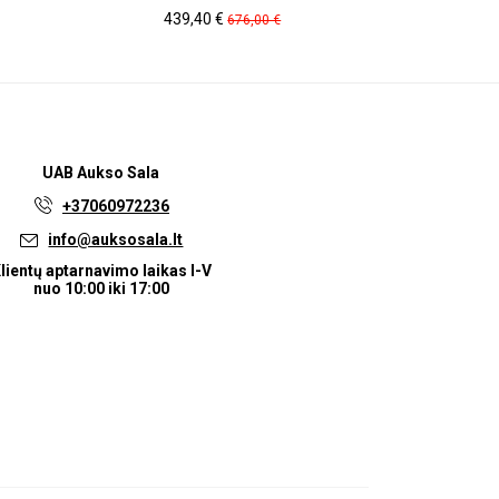
Kaina
Pradinė
Ka
439,40 €
27
676,00 €
kaina
UAB
Aukso Sala
+37060972236
info@auksosala.lt
lientų aptarnavimo laikas I-V
nuo 10:00 iki 17:00