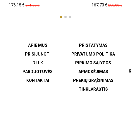
Kaina
Pradinė
Kaina
Pradinė
176,15 €
167,70 €
271,00 €
258,00 €
kaina
kaina
APIE MUS
PRISTATYMAS
PRISIJUNGTI
PRIVATUMO POLITIKA
D.U.K
PIRKIMO SĄLYGOS
K
PARDUOTUVĖS
APMOKĖJIMAS
KONTAKTAI
PREKIŲ GRĄŽINIMAS
TINKLARAŠTIS