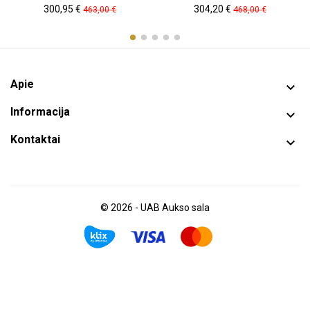
Kaina
Pradinė
Kaina
Pradinė
300,95 €
304,20 €
463,00 €
468,00 €
kaina
kaina
Apie

Informacija

Kontaktai

© 2026 - UAB Aukso sala