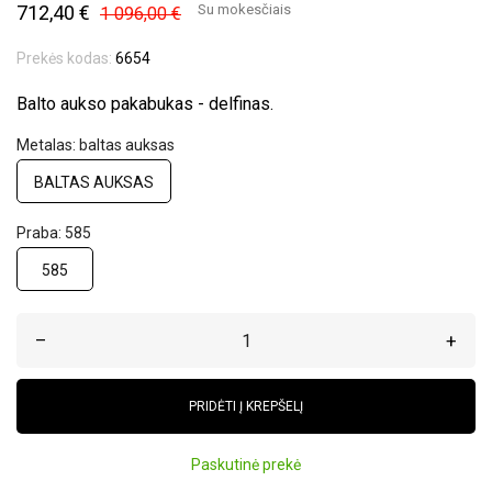
712,40 €
Su mokesčiais
1 096,00 €
Prekės kodas:
6654
Balto aukso pakabukas - delfinas.
Metalas: baltas auksas
BALTAS AUKSAS
Praba: 585
585
–
+
PRIDĖTI Į KREPŠELĮ
Paskutinė prekė