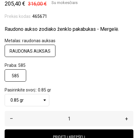
205,40 €
Su mokesčiais
316,00 €
Prekės kodas:
465671
Raudono aukso zodiako ženklo pakabukas - Mergelė.
Metalas: raudonas auksas
RAUDONAS AUKSAS
Praba: 585
585
Pasirinkite svorį:: 0.85 gr
–
+
PRIDĖTI Į KREPŠELĮ