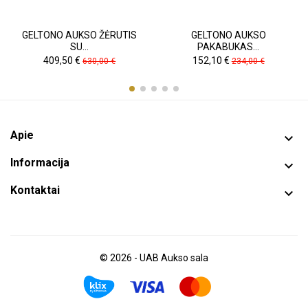
GELTONO AUKSO ŽĖRUTIS
GELTONO AUKSO
SU...
PAKABUKAS...
Kaina
Pradinė
Kaina
Pradinė
409,50 €
152,10 €
630,00 €
234,00 €
kaina
kaina
Apie

Informacija

Kontaktai

© 2026 - UAB Aukso sala