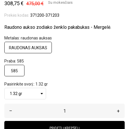
308,75 €
Su mokesčiais
475,00 €
Prekės kodas:
371200-371203
Raudono aukso zodiako ženklo pakabukas - Mergelė.
Metalas: raudonas auksas
RAUDONAS AUKSAS
Praba: 585
585
Pasirinkite svorį:: 1.32 gr
–
+
PRIDĖTI Į KREPŠELĮ