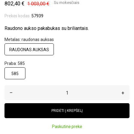
802,40 €
Su mokesčiais
1 003,00 €
Prekės kodas:
57939
Raudono aukso pakabukas su briliantais.
Metalas: raudonas auksas
RAUDONAS AUKSAS
Praba: 585
585
–
+
PRIDĖTI Į KREPŠELĮ
Paskutinė prekė