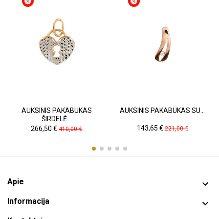
AUKSINIS PAKABUKAS
AUKSINIS PAKABUKAS SU...
ŠIRDELĖ...
Kaina
Pradinė
Kaina
Pradinė
143,65 €
266,50 €
221,00 €
410,00 €
kaina
kaina
Apie

Informacija
