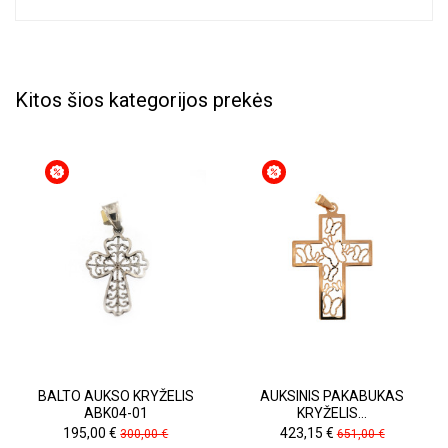
Kitos šios kategorijos prekės
BALTO AUKSO KRYŽELIS
AUKSINIS PAKABUKAS
ABK04-01
KRYŽELIS...
Kaina
Pradinė
Kaina
Pradinė
195,00 €
423,15 €
300,00 €
651,00 €
kaina
kaina