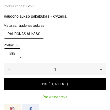
Prekės kodas:
12588
Raudono aukso pakabukas - kryželis.
Metalas: raudonas auksas
RAUDONAS AUKSAS
Praba: 585
585
–
+
PRIDĖTI Į KREPŠELĮ
Paskutinė prekė