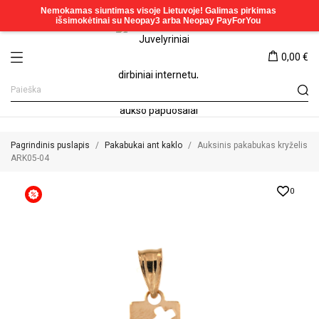
0,00 €
Pagrindinis puslapis
Pakabukai ant kaklo
Auksinis pakabukas kryželis
ARK05-04
0