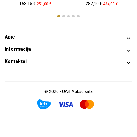
Kaina
Pradinė
Kaina
Pradinė
163,15 €
282,10 €
251,00 €
434,00 €
kaina
kaina
Apie

Informacija

Kontaktai

© 2026 - UAB Aukso sala