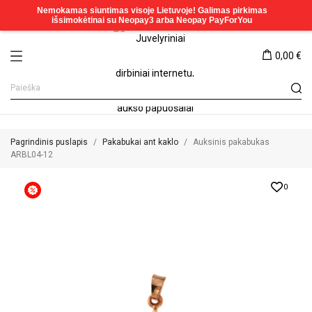
0,00 €
Pagrindinis puslapis
Pakabukai ant kaklo
Auksinis pakabukas
ARBL04-12
0