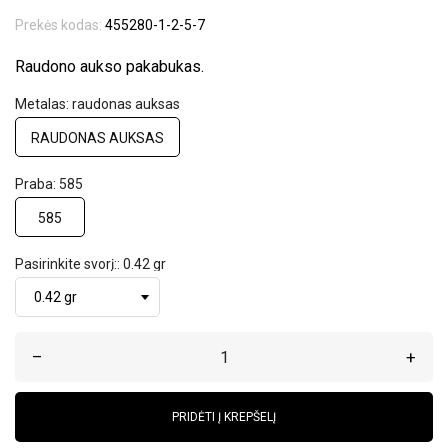
Prekės kodas:
455280-1-2-5-7
Raudono aukso pakabukas.
Metalas: raudonas auksas
RAUDONAS AUKSAS
Praba: 585
585
Pasirinkite svorį:: 0.42 gr
–
+
PRIDĖTI Į KREPŠELĮ