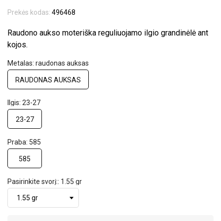
Prekės kodas:
496468
Raudono aukso moteriška reguliuojamo ilgio grandinėlė ant
kojos.
Metalas: raudonas auksas
RAUDONAS AUKSAS
Ilgis: 23-27
23-27
Praba: 585
585
Pasirinkite svorį:: 1.55 gr