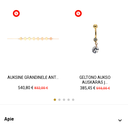
AUKSINĖ GRANDINĖLĖ ANT...
GELTONO AUKSO
AUSKARAS Į...
Kaina
Pradinė
Kaina
Pradinė
540,80 €
385,45 €
832,00 €
593,00 €
kaina
kaina
Apie
