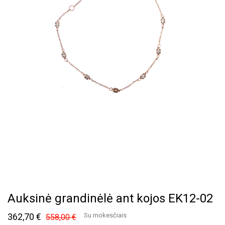
Auksinė grandinėlė ant kojos EK12-02
362,70 €
Su mokesčiais
558,00 €