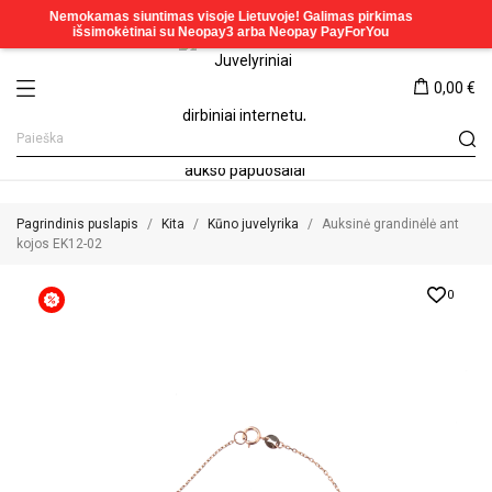
0,00 €
Pagrindinis puslapis
Kita
Kūno juvelyrika
Auksinė grandinėlė ant
kojos EK12-02
0