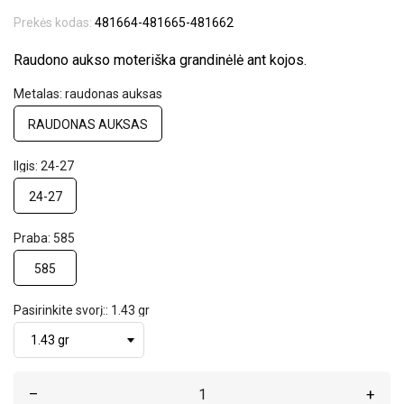
Prekės kodas:
481664-481665-481662
Raudono aukso moteriška grandinėlė ant kojos.
Metalas: raudonas auksas
RAUDONAS AUKSAS
Ilgis: 24-27
24-27
Praba: 585
585
Pasirinkite svorį:: 1.43 gr
–
+