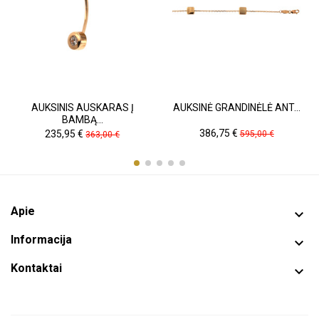
AUKSINIS AUSKARAS Į
AUKSINĖ GRANDINĖLĖ ANT...
BAMBĄ...
Kaina
Pradinė
Kaina
Pradinė
386,75 €
235,95 €
595,00 €
363,00 €
kaina
kaina
Apie

Informacija

Kontaktai
