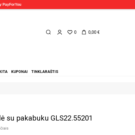
0
0,00 €
KITA
KUPONAI
TINKLARAŠTIS
ėlė su pakabuku GLS22.55201
čiais