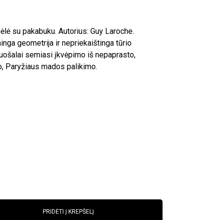
ėlė su pakabuku. Autorius: Guy Laroche.
inga geometrija ir nepriekaištinga tūrio
uošalai semiasi įkvėpimo iš nepaprasto,
o, Paryžiaus mados palikimo.
PRIDĖTI Į KREPŠELĮ