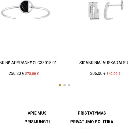
BRINĖ APYRANKĖ GLG33018.01
SIDABRINIAI AUSKARAI SU..
Kaina
Pradinė
Kaina
Pradinė
250,20 €
306,00 €
278,00 €
340,00 €
kaina
kaina
APIE MUS
PRISTATYMAS
PRISIJUNGTI
PRIVATUMO POLITIKA