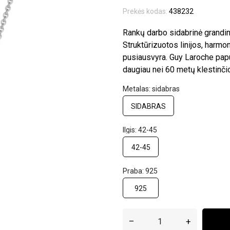
Prekės kodas:
438232
Rankų darbo sidabrinė grandin
Struktūrizuotos linijos, harmon
pusiausvyra. Guy Laroche pap
daugiau nei 60 metų klestinči
Metalas: sidabras
SIDABRAS
Ilgis: 42-45
42-45
Praba: 925
925
–
+