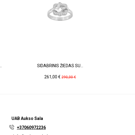
.
SIDABRINIS ŽIEDAS SU...
SIDABR
Kaina
Pradinė
Ka
261,00 €
49
290,00 €
kaina
UAB
Aukso Sala
+37060972236