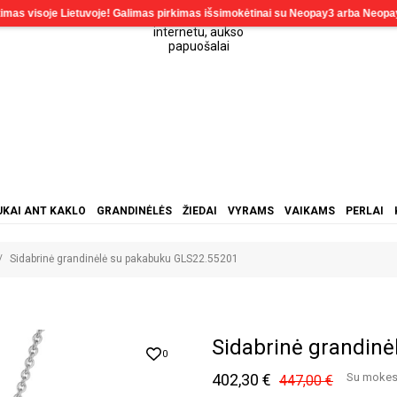
KAI ANT KAKLO
GRANDINĖLĖS
ŽIEDAI
VYRAMS
VAIKAMS
PERLAI
Sidabrinė grandinėlė su pakabuku GLS22.55201
Sidabrinė grandin
0
402,30 €
Su mokes
447,00 €