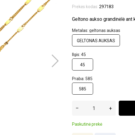
Prekės kodas:
297183
Geltono aukso grandinėlė ant 
Metalas: geltonas auksas
GELTONAS AUKSAS
Ilgis: 45
45
Praba: 585
585
–
+
Paskutinė prekė