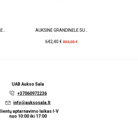
...
AUKSINĖ GRANDINĖLĖ SU...
AUKSI
Kaina
Pradinė
Kain
642,40 €
1 01
803,00 €
kaina
UAB
Aukso Sala
+37060972236
info@auksosala.lt
lientų aptarnavimo laikas I-V
nuo 10:00 iki 17:00