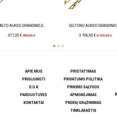
ALTO AUKSO GRANDINĖLĖ...
GELTONO AUKSO GRANDINĖLĖ
Kaina
Pradinė
Kaina
Pradinė
317,20 €
3 706,95 €
488,00 €
5 703,00 €
kaina
kaina
APIE MUS
PRISTATYMAS
PRISIJUNGTI
PRIVATUMO POLITIKA
D.U.K
PIRKIMO SĄLYGOS
K
PARDUOTUVĖS
APMOKĖJIMAS
KONTAKTAI
PREKIŲ GRĄŽINIMAS
TINKLARAŠTIS