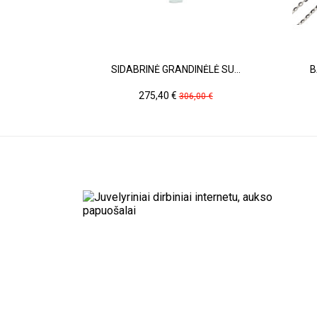
SIDABRINĖ GRANDINĖLĖ SU...
B
Kaina
Pradinė
275,40 €
306,00 €
kaina