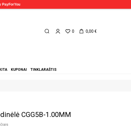
0
0,00 €
KITA
KUPONAI
TINKLARAŠTIS
ndinėlė CGG5B-1.00MM
čiais