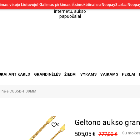
KAI ANT KAKLO
GRANDINĖLĖS
ŽIEDAI
VYRAMS
VAIKAMS
PERLAI
dinėlė CGG5B-1.00MM
Geltono aukso gra
0
505,05 €
Su mokes
777,00 €