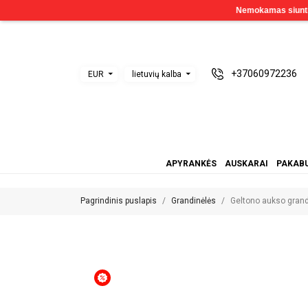
+37060972236
EUR
lietuvių kalba
APYRANKĖS
AUSKARAI
PAKABU
Pagrindinis puslapis
Grandinėlės
Geltono aukso gran