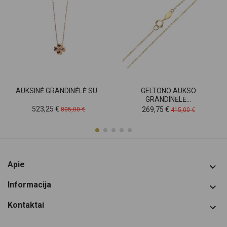
AUKSINĖ GRANDINĖLĖ SU...
GELTONO AUKSO
GRANDINĖLĖ...
Kaina
Pradinė
Kaina
Pradinė
523,25 €
269,75 €
805,00 €
415,00 €
kaina
kaina
Apie

Informacija

Kontaktai
