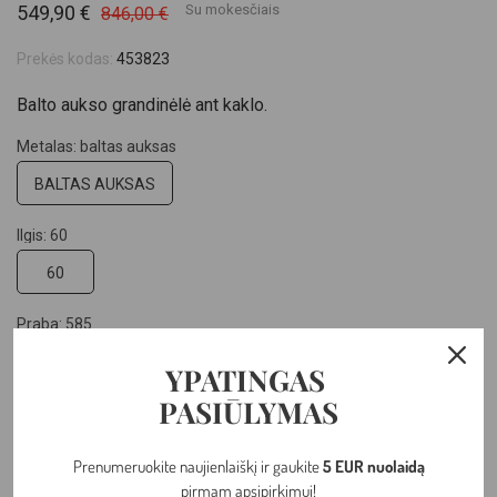
549,90 €
Su mokesčiais
846,00 €
Prekės kodas:
453823
Balto aukso grandinėlė ant kaklo.
Metalas: baltas auksas
BALTAS AUKSAS
Ilgis: 60
60
Praba: 585
585
YPATINGAS
PASIŪLYMAS
Pasirinkite svorį:: 2.35 gr
Prenumeruokite naujienlaiškį ir gaukite
5 EUR nuolaidą
pirmam apsipirkimui!