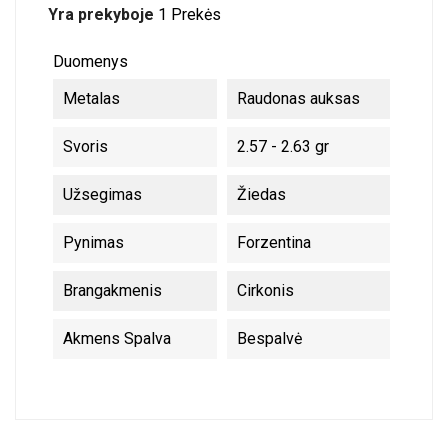
Yra prekyboje
1 Prekės
Duomenys
Metalas
Raudonas auksas
Svoris
2.57 - 2.63 gr
Užsegimas
Žiedas
Pynimas
Forzentina
Brangakmenis
Cirkonis
Akmens Spalva
Bespalvė