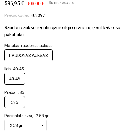
586,95 €
Su mokesčiais
903,00 €
Prekės kodas:
403397
Raudono aukso reguliuojamo ilgio grandinėlė ant kaklo su
pakabuku.
Metalas: raudonas auksas
RAUDONAS AUKSAS
Ilgis: 40-45
40-45
Praba: 585
585
Pasirinkite svorį:: 2.58 gr