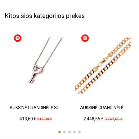
Kitos šios kategorijos prekės
AUKSINĖ GRANDINĖLĖ SU...
AUKSINĖ GRANDINĖLĖ...
Kaina
Pradinė
Kaina
Pradinė
413,60 €
2 448,55 €
517,00 €
3 767,00 €
kaina
kaina