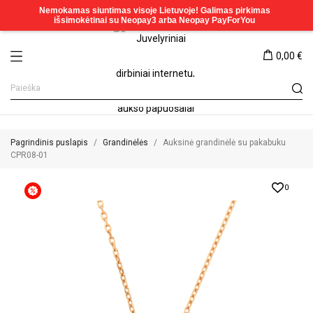
0,00 €
Pagrindinis puslapis
Grandinėlės
Auksinė grandinėlė su pakabuku
CPR08-01
0