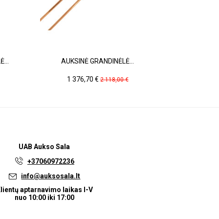
...
AUKSINĖ GRANDINĖLĖ...
AUKSI
Kaina
Pradinė
Kain
1 376,70 €
2 35
2 118,00 €
kaina
UAB
Aukso Sala
+37060972236
info@auksosala.lt
lientų aptarnavimo laikas I-V
nuo 10:00 iki 17:00