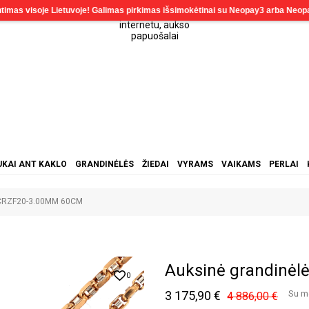
KAI ANT KAKLO
GRANDINĖLĖS
ŽIEDAI
VYRAMS
VAIKAMS
PERLAI
ė CRZF20-3.00MM 60CM
Auksinė grandinė
0
3 175,90 €
Su m
4 886,00 €