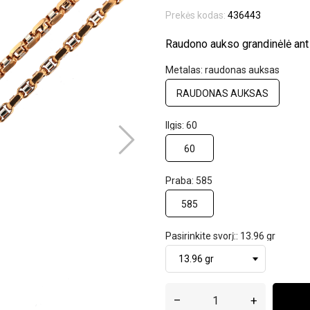
Prekės kodas:
436443
Raudono aukso grandinėlė ant 
Metalas: raudonas auksas
RAUDONAS AUKSAS
Ilgis: 60
60
Praba: 585
585
Pasirinkite svorį:: 13.96 gr
–
+