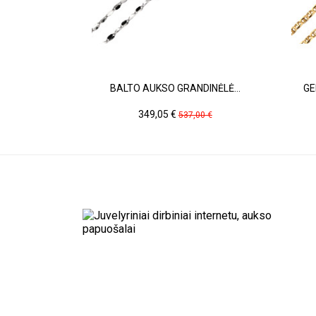
BALTO AUKSO GRANDINĖLĖ...
GE
Kaina
Pradinė
349,05 €
537,00 €
kaina