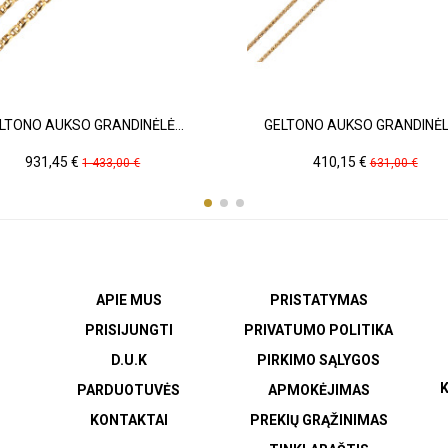
LTONO AUKSO GRANDINĖLĖ...
GELTONO AUKSO GRANDINĖLĖ
Kaina
Pradinė
Kaina
Pradinė
931,45 €
410,15 €
1 433,00 €
631,00 €
kaina
kaina
APIE MUS
PRISTATYMAS
PRISIJUNGTI
PRIVATUMO POLITIKA
D.U.K
PIRKIMO SĄLYGOS
K
PARDUOTUVĖS
APMOKĖJIMAS
KONTAKTAI
PREKIŲ GRĄŽINIMAS