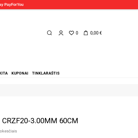
0
0,00 €
KITA
KUPONAI
TINKLARAŠTIS
lė CRZF20-3.00MM 60CM
okesčiais