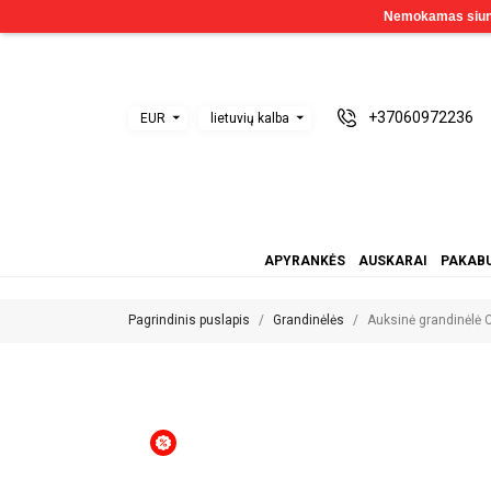
+37060972236
EUR
lietuvių kalba
APYRANKĖS
AUSKARAI
PAKABU
Pagrindinis puslapis
Grandinėlės
Auksinė grandinėl