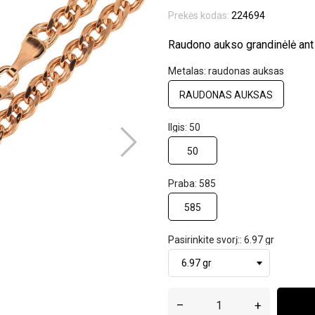
Prekės kodas:
224694
Raudono aukso grandinėlė ant 
Metalas: raudonas auksas
RAUDONAS AUKSAS
Ilgis: 50
50
Praba: 585
585
Pasirinkite svorį:: 6.97 gr
–
+