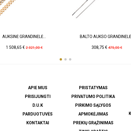
AUKSINĖ GRANDINĖLĖ...
BALTO AUKSO GRANDINĖLĖ.
Kaina
Pradinė
Kaina
Pradinė
1 508,65 €
308,75 €
2 321,00 €
475,00 €
kaina
kaina
APIE MUS
PRISTATYMAS
PRISIJUNGTI
PRIVATUMO POLITIKA
D.U.K
PIRKIMO SĄLYGOS
K
PARDUOTUVĖS
APMOKĖJIMAS
KONTAKTAI
PREKIŲ GRĄŽINIMAS