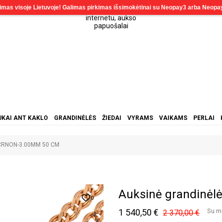
KAI ANT KAKLO
GRANDINĖLĖS
ŽIEDAI
VYRAMS
VAIKAMS
PERLAI
ė CRNON-3.00MM 50 CM
Auksinė grandinė
0
1 540,50 €
Su m
2 370,00 €