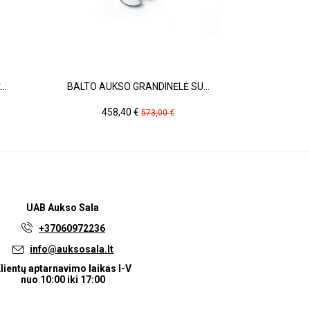
..
BALTO AUKSO GRANDINĖLĖ SU...
AUKSI
Kaina
Pradinė
Ka
458,40 €
39
573,00 €
kaina
UAB
Aukso Sala
+37060972236
info@auksosala.lt
lientų aptarnavimo laikas I-V
nuo 10:00 iki 17:00