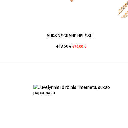
AUKSINĖ GRANDINĖLĖ SU...
Kaina
Pradinė
448,50 €
690,00 €
kaina