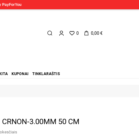
0
0,00 €
KITA
KUPONAI
TINKLARAŠTIS
lė CRNON-3.00MM 50 CM
okesčiais