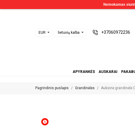
+37060972236
EUR
lietuvių kalba
APYRANKĖS
AUSKARAI
PAKABU
Pagrindinis puslapis
Grandinėlės
Auksinė grandinėl