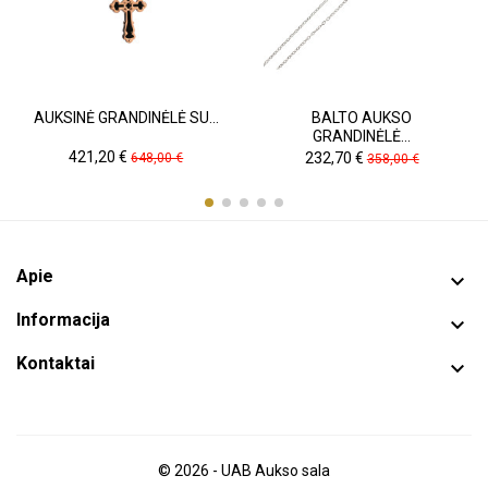
AUKSINĖ GRANDINĖLĖ SU...
BALTO AUKSO
GRANDINĖLĖ...
Kaina
Pradinė
Kaina
Pradinė
421,20 €
232,70 €
648,00 €
358,00 €
kaina
kaina
Apie

Informacija

Kontaktai

© 2026 - UAB Aukso sala