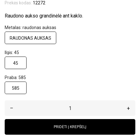
Prekės kodas:
12272
Raudono aukso grandinėlė ant kaklo.
Metalas: raudonas auksas
RAUDONAS AUKSAS
Ilgis: 45
45
Praba: 585
585
–
+
PRIDĖTI Į KREPŠELĮ